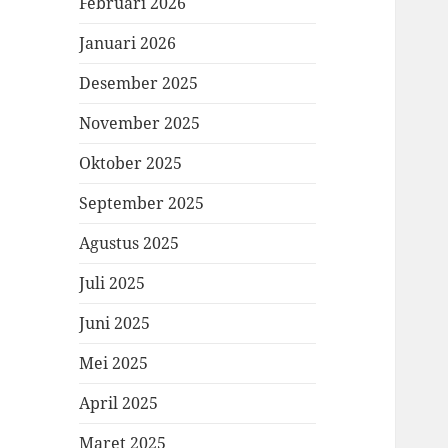
Februari 2026
Januari 2026
Desember 2025
November 2025
Oktober 2025
September 2025
Agustus 2025
Juli 2025
Juni 2025
Mei 2025
April 2025
Maret 2025