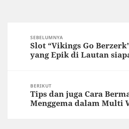
Navigasi
pos
SEBELUMNYA
Slot “Vikings Go Berzer
Pos
yang Epik di Lautan sia
sebelumnya:
BERIKUT
Tips dan juga Cara Berm
Pos
Menggema dalam Multi W
berikutnya: