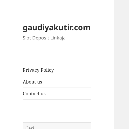
gaudiyakutir.com
Slot Deposit Linkaja
Privacy Policy
About us
Contact us
Cari