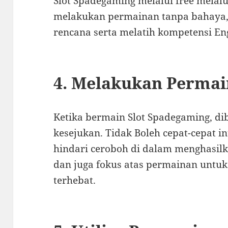
Slot Spadegaming melalui free melalu
melakukan permainan tanpa bahaya,
rencana serta melatih kompetensi En
4. Melakukan Permai
Ketika bermain Slot Spadegaming, d
kesejukan. Tidak Boleh cepat-cepat i
hindari ceroboh di dalam menghasilk
dan juga fokus atas permainan untu
terhebat.