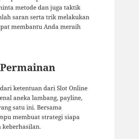
inta metode dan juga taktik
umlah saran serta trik melakukan
dapat membantu Anda meraih
n Permainan
ari ketentuan dari Slot Online
nal aneka lambang, payline,
yang satu ini. Bersama
pu membuat strategi siapa
 keberhasilan.