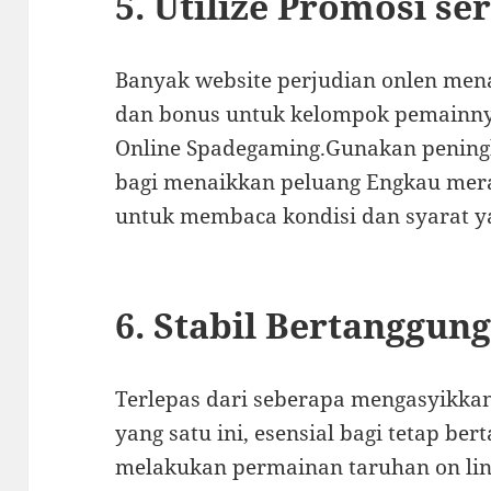
5. Utilize Promosi se
Banyak website perjudian onlen me
dan bonus untuk kelompok pemainnya
Online Spadegaming.Gunakan peningk
bagi menaikkan peluang Engkau merai
untuk membaca kondisi dan syarat ya
6. Stabil Bertanggun
Terlepas dari seberapa mengasyikka
yang satu ini, esensial bagi tetap b
melakukan permainan taruhan on lin