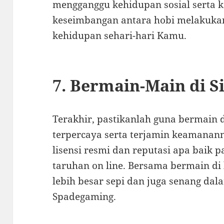
mengganggu kehidupan sosial serta 
keseimbangan antara hobi melakukan
kehidupan sehari-hari Kamu.
7. Bermain-Main di S
Terakhir, pastikanlah guna bermain d
terpercaya serta terjamin keamananny
lisensi resmi dan reputasi apa baik
taruhan on line. Bersama bermain di
lebih besar sepi dan juga senang da
Spadegaming.