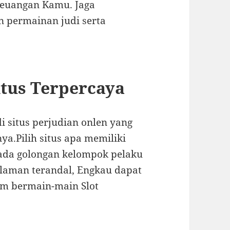
keuangan Kamu. Jaga
 permainan judi serta
itus Terpercaya
i situs perjudian onlen yang
a.Pilih situs apa memiliki
 pada golongan kelompok pelaku
 laman terandal, Engkau dapat
lam bermain-main Slot