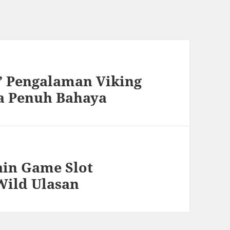
k” Pengalaman Viking
pa Penuh Bahaya
ain Game Slot
ild Ulasan