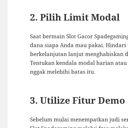
2. Pilih Limit Modal
Saat bermain Slot Gacor Spadegaming
dana siapa Anda mau pakai. Hindari t
berkelanjutan lanjut menghabiskan 
Tentukan kendala modal harian atau 
nggak melebihi batas itu.
3. Utilize Fitur Demo
Sebelum mulai menempatkan judi sert