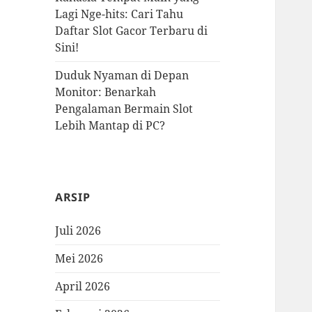
Lagi Nge-hits: Cari Tahu
Daftar Slot Gacor Terbaru di
Sini!
Duduk Nyaman di Depan
Monitor: Benarkah
Pengalaman Bermain Slot
Lebih Mantap di PC?
ARSIP
Juli 2026
Mei 2026
April 2026