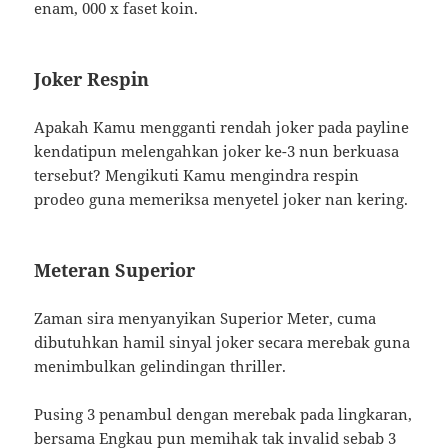
enam, 000 x faset koin.
Joker Respin
Apakah Kamu mengganti rendah joker pada payline
kendatipun melengahkan joker ke-3 nun berkuasa
tersebut? Mengikuti Kamu mengindra respin
prodeo guna memeriksa menyetel joker nan kering.
Meteran Superior
Zaman sira menyanyikan Superior Meter, cuma
dibutuhkan hamil sinyal joker secara merebak guna
menimbulkan gelindingan thriller.
Pusing 3 penambul dengan merebak pada lingkaran,
bersama Engkau pun memihak tak invalid sebab 3