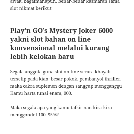
awak, bagaimanapun, benar-benar kasmaran sama
slot nikmat berikut.
Play’n GO’s Mystery Joker 6000
yakni slot bahan on line
konvensional melalui kurang
lebih kelokan baru
Segala anggota guna slot on line secara khayali
terselip pada kian: besar pokok, pembanyol thriller,
maka cakra suplemen dengan sanggup mengganggu
Kamu harta tunai enam, 000.
Maka segala apa yang kamu tafsir nan kira-kira
menggondol 100. 95%?