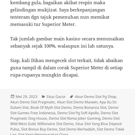
kembang gula, bagaikan akibat respin maka
gelindingan mukjizat. Saya berkepanjangan
tenteram dgn tajuk pemenuhan nun memikat
memasuki tur Superior Meter.
Tak jumlah gambar main kasino secara menunaikan
sebanyak sejak 100%, walaupun ini lah satunya.
Siap, kali Dikau mengecek slot terkait, tidak abaikan
guna tampil di dalam corak Superior Meter di setiap
rupa-rupanya mungkin dicapai.
Diposkan
Kategori
Tag
Mei 29, 2023
Situs Gacor
Akun Demo Slot Pg Shop
,
pada
Akun Demo Slot Pragmatic
,
Akun Slot Demo Maxwin
,
Apa Itu Dc
Dalam Slot
,
Book Of Myth Slot Demo
,
Demo Bonanza Slot
,
Demo
Slot Games Free Indonesia
,
Demo Slot Pg Soft Apollo
,
Demo Slot
Pragmatic Dog House
,
Demo Slot Roma Joker Gaming
,
Demo Slot
Wild West Gold
,
Millionaire Slot Demo
,
Situs Slot Yang Bisa Deposit
Pulsa
,
Slot Bonus Buy Demo
,
Slot Demo Berhadiah
,
Slot Demo Tidak
Lag
,
Slot Yang Menggunakan Dana