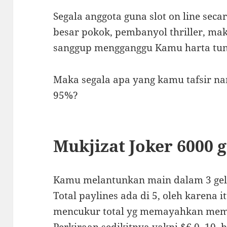
Segala anggota guna slot on line secar
besar pokok, pembanyol thriller, m
sanggup mengganggu Kamu harta tun
Maka segala apa yang kamu tafsir na
95%?
Mukjizat Joker 6000 
Kamu melantunkan main dalam 3 gelun
Total paylines ada di 5, oleh karena
mencukur total yg memayahkan mema