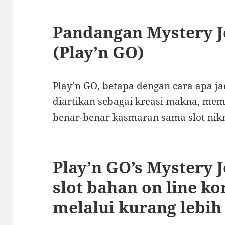
Pandangan Mystery Jo
(Play’n GO)
Play’n GO, betapa dengan cara apa ja
diartikan sebagai kreasi makna, me
benar-benar kasmaran sama slot nikm
Play’n GO’s Mystery 
slot bahan on line k
melalui kurang lebih