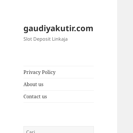
gaudiyakutir.com
Slot Deposit Linkaja
Privacy Policy
About us
Contact us
Cari