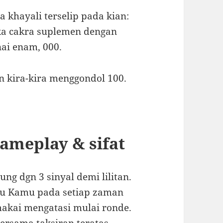
a khayali terselip pada kian:
aka cakra suplemen dengan
ai enam, 000.
n kira-kira menggondol 100.
gameplay & sifat
g dgn 3 sinyal demi lilitan.
 itu Kamu pada setiap zaman
kai mengatasi mulai ronde.