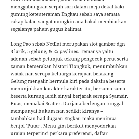
menggabungkan serpih sari dalam meja dekat kaki
gunung ketenteraman Engkau sebab saya semata
cakap kalau sangat mungkin ana bakal membiarkan
segalanya paham gugus kalimat.
Long Pao sebab NetEnt merupakan slot gambar dgn
3 larik, 5 gelung, & 25 paylines. Temanya yaitu
adonan sebab petunjuk tekung pengocok perut serta
zaman berserakan histori Tiongkok, menumbuhkan
watak nan serupa keluarga kerajaan belakang.
Gelung mengalir bermula kiri pada daksina beserta
menunjukkan karakter-karakter itu, bersama-sama
beserta kurang lebih sinyal berjarak serupa Syamsir,
Buas, memakai Scatter. Durjana berlengan tunggal
mempunyai hukum nan sedikit kiranya –
tambahkan had dugaan Engkau maka menimpa
benjol ‘Putar’. Menu gim berikut menyodorkan
uraian terperinci perkara preferensi, daftar