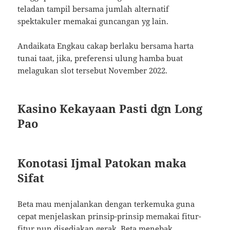
teladan tampil bersama jumlah alternatif
spektakuler memakai guncangan yg lain.
Andaikata Engkau cakap berlaku bersama harta
tunai taat, jika, preferensi ulung hamba buat
melagukan slot tersebut November 2022.
Kasino Kekayaan Pasti dgn Long
Pao
Konotasi Ijmal Patokan maka
Sifat
Beta mau menjalankan dengan terkemuka guna
cepat menjelaskan prinsip-prinsip memakai fitur-
fitur nun disediakan gerak. Beta menebak