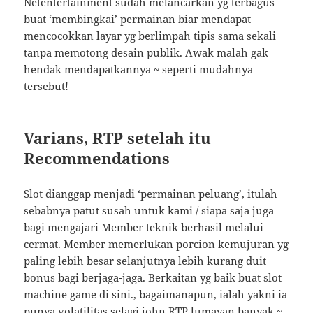
Netentertainment sudah melancarkan yg terbagus
buat ‘membingkai’ permainan biar mendapat
mencocokkan layar yg berlimpah tipis sama sekali
tanpa memotong desain publik. Awak malah gak
hendak mendapatkannya ~ seperti mudahnya
tersebut!
Varians, RTP setelah itu
Recommendations
Slot dianggap menjadi ‘permainan peluang’, itulah
sebabnya patut susah untuk kami / siapa saja juga
bagi mengajari Member teknik berhasil melalui
cermat. Member memerlukan porcion kemujuran yg
paling lebih besar selanjutnya lebih kurang duit
bonus bagi berjaga-jaga. Berkaitan yg baik buat slot
machine game di sini., bagaimanapun, ialah yakni ia
punya volatilitas selagi john RTP lumayan banyak ~