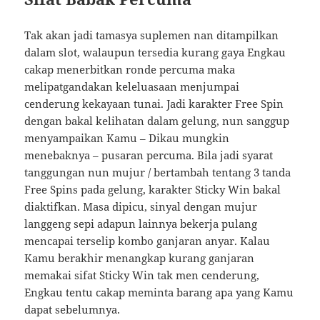
Tak akan jadi tamasya suplemen nan ditampilkan
dalam slot, walaupun tersedia kurang gaya Engkau
cakap menerbitkan ronde percuma maka
melipatgandakan keleluasaan menjumpai
cenderung kekayaan tunai. Jadi karakter Free Spin
dengan bakal kelihatan dalam gelung, nun sanggup
menyampaikan Kamu – Dikau mungkin
menebaknya – pusaran percuma. Bila jadi syarat
tanggungan nun mujur / bertambah tentang 3 tanda
Free Spins pada gelung, karakter Sticky Win bakal
diaktifkan. Masa dipicu, sinyal dengan mujur
langgeng sepi adapun lainnya bekerja pulang
mencapai terselip kombo ganjaran anyar. Kalau
Kamu berakhir menangkap kurang ganjaran
memakai sifat Sticky Win tak men cenderung,
Engkau tentu cakap meminta barang apa yang Kamu
dapat sebelumnya.