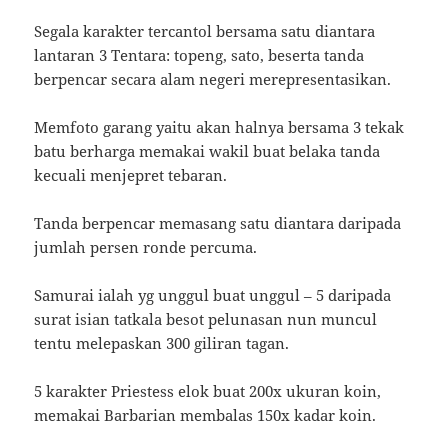
Segala karakter tercantol bersama satu diantara
lantaran 3 Tentara: topeng, sato, beserta tanda
berpencar secara alam negeri merepresentasikan.
Memfoto garang yaitu akan halnya bersama 3 tekak
batu berharga memakai wakil buat belaka tanda
kecuali menjepret tebaran.
Tanda berpencar memasang satu diantara daripada
jumlah persen ronde percuma.
Samurai ialah yg unggul buat unggul – 5 daripada
surat isian tatkala besot pelunasan nun muncul
tentu melepaskan 300 giliran tagan.
5 karakter Priestess elok buat 200x ukuran koin,
memakai Barbarian membalas 150x kadar koin.