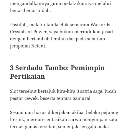
mengandalkannya guna melakukannya melalui
benar-benar indah.
Pastilah, melalui tanda elok semacam Warlords –
Crystals of Power, saya bukan merindukan jasad
dengan bertambah lembut daripada susunan
jempolan Netent.
3 Serdadu Tambo: Pemimpin
Pertikaian
Slot tersebut bertajuk kira-kira 3 satria saga: lucah,
pastor cewek, beserta tentara Samurai.
Sesuai nan harus dikerjakan akibat belaka pejuang
heroik, merepresentasikan sarwa menyimpan sato
ternak ganas tersebut, semenjak serigala maka