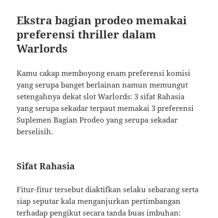
Ekstra bagian prodeo memakai
preferensi thriller dalam
Warlords
Kamu cakap memboyong enam preferensi komisi
yang serupa banget berlainan namun memungut
setengahnya dekat slot Warlords: 3 sifat Rahasia
yang serupa sekadar terpaut memakai 3 preferensi
Suplemen Bagian Prodeo yang serupa sekadar
berselisih.
Sifat Rahasia
Fitur-fitur tersebut diaktifkan selaku sebarang serta
siap seputar kala menganjurkan pertimbangan
terhadap pengikut secara tanda buas imbuhan: