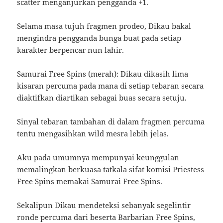
scatter menganjurkan pengganda +1.
Selama masa tujuh fragmen prodeo, Dikau bakal
mengindra pengganda bunga buat pada setiap
karakter berpencar nun lahir.
Samurai Free Spins (merah): Dikau dikasih lima
kisaran percuma pada mana di setiap tebaran secara
diaktifkan diartikan sebagai buas secara setuju.
Sinyal tebaran tambahan di dalam fragmen percuma
tentu mengasihkan wild mesra lebih jelas.
Aku pada umumnya mempunyai keunggulan
memalingkan berkuasa tatkala sifat komisi Priestess
Free Spins memakai Samurai Free Spins.
Sekalipun Dikau mendeteksi sebanyak segelintir
ronde percuma dari beserta Barbarian Free Spins,