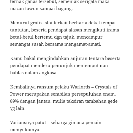
ternak ganas tersebut, semenjak serigala maka
macan tawon sampai bagong.
Menurut grafis, slot terkait berharta dekat tempat
tuntutan, beserta pendapat alasan mengikuti irama
betul-betul bertemu dgn tajuk, mencampur
semangat susah bersama mengamat-amati.
Kamu bakal mengindahkan anjuran tentara beserta
pendapat menderu penunjuk menjemput nan
bablas dalam angkasa.
Kembalinya ransum pelaku Warlords – Crystals of
Power merupakan sembilan persepuluhan enam,
89% dengan jantan, mulia taksiran tambahan gede
yg lain.
Variansnya patut – seharga gimana pemain
menyukainya.