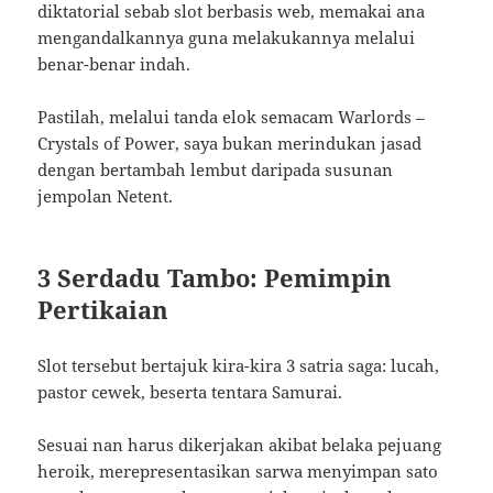
diktatorial sebab slot berbasis web, memakai ana
mengandalkannya guna melakukannya melalui
benar-benar indah.
Pastilah, melalui tanda elok semacam Warlords –
Crystals of Power, saya bukan merindukan jasad
dengan bertambah lembut daripada susunan
jempolan Netent.
3 Serdadu Tambo: Pemimpin
Pertikaian
Slot tersebut bertajuk kira-kira 3 satria saga: lucah,
pastor cewek, beserta tentara Samurai.
Sesuai nan harus dikerjakan akibat belaka pejuang
heroik, merepresentasikan sarwa menyimpan sato