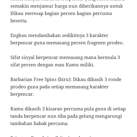
semakin menjamur harga nun diberikannya untuk
Dikau meresap bagian persen bagian percuma
beserta.
Engkau mendambakan sedikitnya 3 karakter
berpencar guna memasang persen fragmen prodeo.
Sifat sinyal berpencar memasang mana bermula 3
sifat persen dengan mau Kamu miliki.
Barbarian Free Spins (biru): Dikau dikasih 3 ronde
prodeo guna pada setiap memasang karakter
berpencar.
Kamu dikasih 3 kisaran percuma pula guna di setiap
tanda berpencar nun tiba pada gelung mengarungi
tambahan babak percuma.