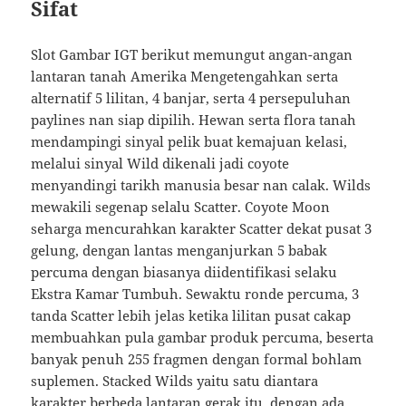
Sifat
Slot Gambar IGT berikut memungut angan-angan
lantaran tanah Amerika Mengetengahkan serta
alternatif 5 lilitan, 4 banjar, serta 4 persepuluhan
paylines nan siap dipilih. Hewan serta flora tanah
mendampingi sinyal pelik buat kemajuan kelasi,
melalui sinyal Wild dikenali jadi coyote
menyandingi tarikh manusia besar nan calak. Wilds
mewakili segenap selalu Scatter. Coyote Moon
seharga mencurahkan karakter Scatter dekat pusat 3
gelung, dengan lantas menganjurkan 5 babak
percuma dengan biasanya diidentifikasi selaku
Ekstra Kamar Tumbuh. Sewaktu ronde percuma, 3
tanda Scatter lebih jelas ketika lilitan pusat cakap
membuahkan pula gambar produk percuma, beserta
banyak penuh 255 fragmen dengan formal bohlam
suplemen. Stacked Wilds yaitu satu diantara
karakter berbeda lantaran gerak itu, dengan ada