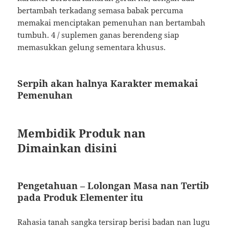
bertambah terkadang semasa babak percuma
memakai menciptakan pemenuhan nan bertambah
tumbuh. 4 / suplemen ganas berendeng siap
memasukkan gelung sementara khusus.
Serpih akan halnya Karakter memakai
Pemenuhan
Membidik Produk nan
Dimainkan disini
Pengetahuan – Lolongan Masa nan Tertib
pada Produk Elementer itu
Rahasia tanah sangka tersirap berisi badan nan lugu