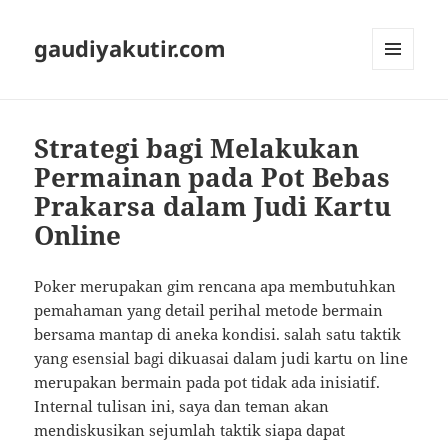
gaudiyakutir.com
MENU
DAN
WIDGET
Strategi bagi Melakukan
Permainan pada Pot Bebas
Prakarsa dalam Judi Kartu
Online
Poker merupakan gim rencana apa membutuhkan
pemahaman yang detail perihal metode bermain
bersama mantap di aneka kondisi. salah satu taktik
yang esensial bagi dikuasai dalam judi kartu on line
merupakan bermain pada pot tidak ada inisiatif.
Internal tulisan ini, saya dan teman akan
mendiskusikan sejumlah taktik siapa dapat