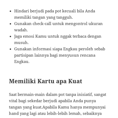
Hindari berjudi pada pot kecuali bila Anda
memiliki tangan yang tangguh.
Gunakan check-call untuk mengontrol ukuran
wadah.
Jaga emosi Kamu untuk nggak terbaca dengan
musuh.
Gunakan informasi siapa Engkau peroleh sebab
partisipan lainnya bagi menyusun rencana
Engkau.
Memiliki Kartu apa Kuat
Saat bermain-main dalam pot tanpa inisiatif, sangat
vital bagi sekedar berjudi apabila Anda punya
tangan yang kuat.Apabila Kamu hanya mempunyai
hand yang lagi atau lebih-lebih lemah, sebaiknya