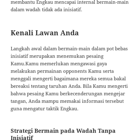
membantu Engkau mencapai internal bermain-main
dalam wadah tidak ada inisiatif.
Kenali Lawan Anda
Langkah awal dalam bermain-main dalam pot bebas
inisiatif merupakan menemukan pesaing
Kamu.Kamu memerlukan mengawasi gaya
melakukan permainan opponents Kamu serta
menggali mengerti bagaimana mereka semua bakal
bereaksi tentang taruhan Anda. Bila Kamu mengerti
bahwa pesaing Kamu berkecenderungan mengejar
tangan, Anda mampu memakai informasi tersebut
guna mengatur taktik Engkau.
Strategi Bermain pada Wadah Tanpa
Inisiatif