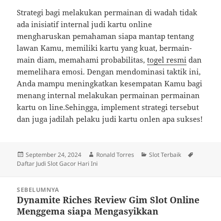
Strategi bagi melakukan permainan di wadah tidak
ada inisiatif internal judi kartu online
mengharuskan pemahaman siapa mantap tentang
lawan Kamu, memiliki kartu yang kuat, bermain-
main diam, memahami probabilitas,
togel resmi
dan
memelihara emosi. Dengan mendominasi taktik ini,
Anda mampu meningkatkan kesempatan Kamu bagi
menang internal melakukan permainan permainan
kartu on line.Sehingga, implement strategi tersebut
dan juga jadilah pelaku judi kartu onlen apa sukses!
Diposkan
Penulis
Kategori
Tag
September 24, 2024
Ronald Torres
Slot Terbaik
pada
Daftar Judi Slot Gacor Hari Ini
Navigasi
SEBELUMNYA
pos
Dynamite Riches Review Gim Slot Online
Pos
Menggema siapa Mengasyikkan
sebelumnya: