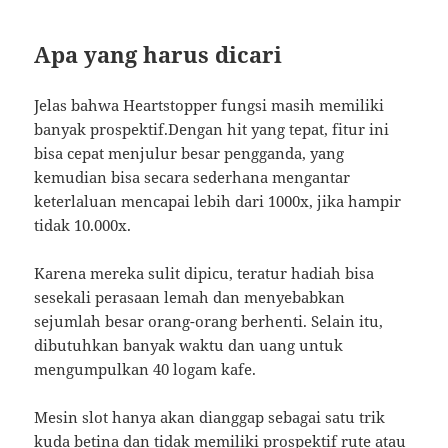
Apa yang harus dicari
Jelas bahwa Heartstopper fungsi masih memiliki
banyak prospektif.Dengan hit yang tepat, fitur ini
bisa cepat menjulur besar pengganda, yang
kemudian bisa secara sederhana mengantar
keterlaluan mencapai lebih dari 1000x, jika hampir
tidak 10.000x.
Karena mereka sulit dipicu, teratur hadiah bisa
sesekali perasaan lemah dan menyebabkan
sejumlah besar orang-orang berhenti. Selain itu,
dibutuhkan banyak waktu dan uang untuk
mengumpulkan 40 logam kafe.
Mesin slot hanya akan dianggap sebagai satu trik
kuda betina dan tidak memiliki prospektif rute atau