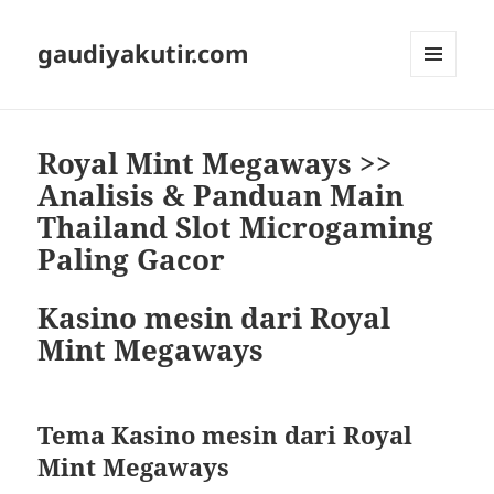
gaudiyakutir.com
MENU
DAN
WIDGET
Royal Mint Megaways >>
Analisis & Panduan Main
Thailand Slot Microgaming
Paling Gacor
Kasino mesin dari Royal
Mint Megaways
Tema Kasino mesin dari Royal
Mint Megaways