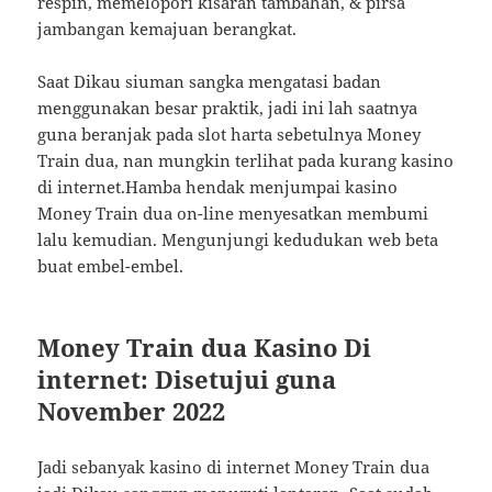
respin, memelopori kisaran tambahan, & pirsa
jambangan kemajuan berangkat.
Saat Dikau siuman sangka mengatasi badan
menggunakan besar praktik, jadi ini lah saatnya
guna beranjak pada slot harta sebetulnya Money
Train dua, nan mungkin terlihat pada kurang kasino
di internet.Hamba hendak menjumpai kasino
Money Train dua on-line menyesatkan membumi
lalu kemudian. Mengunjungi kedudukan web beta
buat embel-embel.
Money Train dua Kasino Di
internet: Disetujui guna
November 2022
Jadi sebanyak kasino di internet Money Train dua