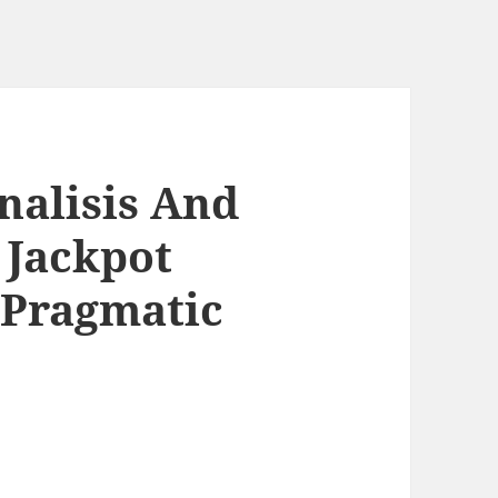
nalisis And
Jackpot
 Pragmatic