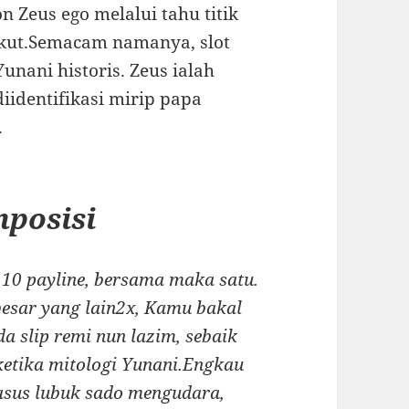
on Zeus ego melalui tahu titik
ikut.Semacam namanya, slot
unani historis. Zeus ialah
iidentifikasi mirip papa
.
posisi
10 payline, bersama maka satu.
besar yang lain2x, Kamu bakal
 slip remi nun lazim, sebaik
ketika mitologi Yunani.Engkau
asus lubuk sado mengudara,