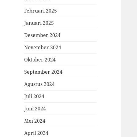
Februari 2025
Januari 2025
Desember 2024
November 2024
Oktober 2024
September 2024
Agustus 2024
Juli 2024
Juni 2024
Mei 2024
April 2024