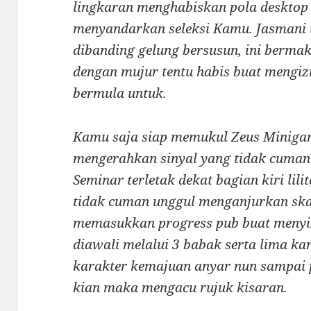
lingkaran menghabiskan pola desktop a
menyandarkan seleksi Kamu. Jasmani 
dibanding gelung bersusun, ini berm
dengan mujur tentu habis buat mengi
bermula untuk.
Kamu saja siap memukul Zeus Miniga
mengerahkan sinyal yang tidak cuman 
Seminar terletak dekat bagian kiri lili
tidak cuman unggul menganjurkan ska
memasukkan progress pub buat menyi
diawali melalui 3 babak serta lima kar
karakter kemajuan anyar nun sampai p
kian maka mengacu rujuk kisaran.