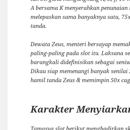
A bersama K menyerahkan penunaian u
melepaskan sama banyaknya satu, 75
tanda.
Dewata Zeus, menteri bersayap memak
paling-paling pada slot itu. Laksana se
barangkali didefinisikan sebagai sen
Dikau siap memenangi banyak senila
hamil tanda Zeus & memimpin 50x cag
Karakter Menyiarka
Tamasya slot berikut menghadirkan s