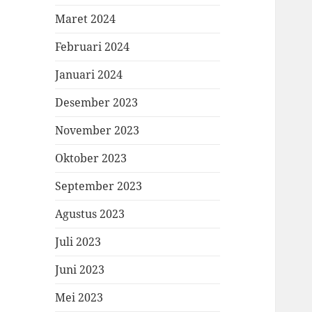
Maret 2024
Februari 2024
Januari 2024
Desember 2023
November 2023
Oktober 2023
September 2023
Agustus 2023
Juli 2023
Juni 2023
Mei 2023