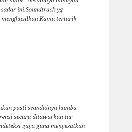
am balok. Desainnya lumayan
 sadar ini.Soundtrack yg
t menghasilkan Kamu tertarik
 akan pasti seandainya hamba
ensi secara ditawarkan tur
ndeteksi gaya guna menyesatkan