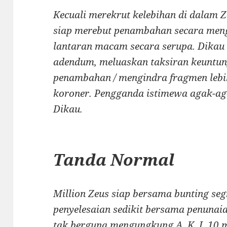
Kecuali merekrut kelebihan di dalam 
siap merebut penambahan secara meng
lantaran macam secara serupa. Dikau
adendum, meluaskan taksiran keuntu
penambahan / mengindra fragmen lebih
koroner. Pengganda istimewa agak-ag
Dikau.
Tanda Normal
Million Zeus siap bersama bunting seg
penyelesaian sedikit bersama penuna
tak berguna mengungkung A, K, J, 10 