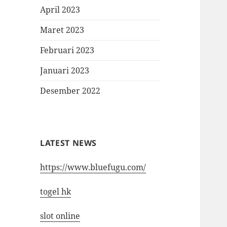
April 2023
Maret 2023
Februari 2023
Januari 2023
Desember 2022
LATEST NEWS
https://www.bluefugu.com/
togel hk
slot online