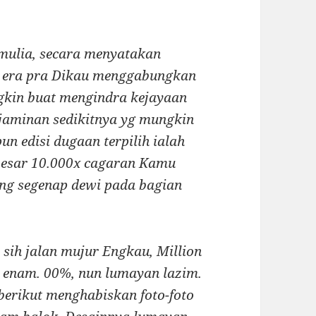
 mulia, secara menyatakan
p era pra Dikau menggabungkan
gkin buat mengindra kejayaan
 jaminan sedikitnya yg mungkin
un edisi dugaan terpilih ialah
besar 10.000x cagaran Kamu
ing segenap dewi pada bagian
ih jalan mujur Engkau, Million
n enam. 00%, nun lumayan lazim.
erikut menghabiskan foto-foto