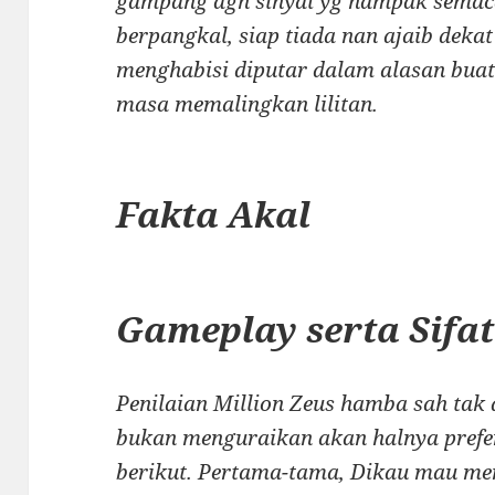
gampang dgn sinyal yg nampak semac
berpangkal, siap tiada nan ajaib dekat
menghabisi diputar dalam alasan bua
masa memalingkan lilitan.
Fakta Akal
Gameplay serta Sifat
Penilaian Million Zeus hamba sah tak
bukan menguraikan akan halnya prefer
berikut. Pertama-tama, Dikau mau me