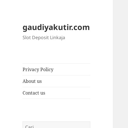
gaudiyakutir.com
Slot Deposit Linkaja
Privacy Policy
About us
Contact us
Cari