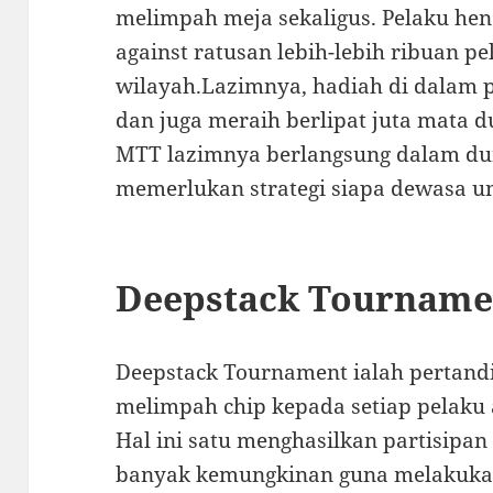
melimpah meja sekaligus. Pelaku h
against ratusan lebih-lebih ribuan
wilayah.Lazimnya, hadiah di dalam 
dan juga meraih berlipat juta mata d
MTT lazimnya berlangsung dalam dur
memerlukan strategi siapa dewasa u
Deepstack Tourname
Deepstack Tournament ialah pertan
melimpah chip kepada setiap pelaku
Hal ini satu menghasilkan partisipa
banyak kemungkinan guna melakuka