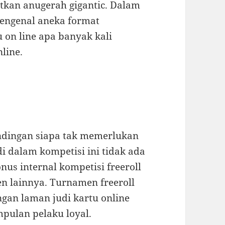
an anugerah gigantic. Dalam
mengenal aneka format
on line apa banyak kali
line.
ndingan siapa tak memerlukan
di dalam kompetisi ini tidak ada
nus internal kompetisi freeroll
en lainnya. Turnamen freeroll
an laman judi kartu online
mpulan pelaku loyal.