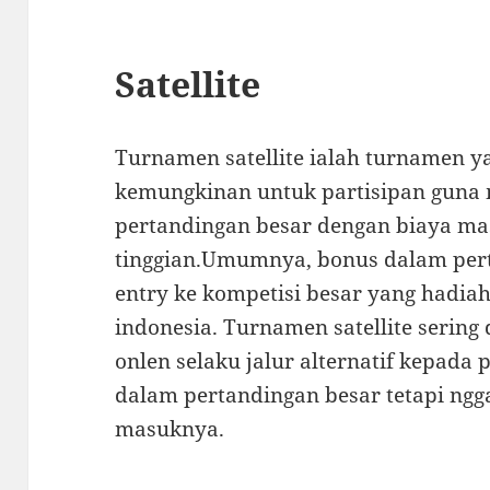
Satellite
Turnamen satellite ialah turnamen
kemungkinan untuk partisipan guna m
pertandingan besar dengan biaya ma
tinggian.Umumnya, bonus dalam perta
entry ke kompetisi besar yang hadia
indonesia. Turnamen satellite sering
onlen selaku jalur alternatif kepada
dalam pertandingan besar tetapi ng
masuknya.