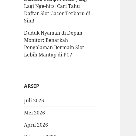
Lagi Nge-hits: Cari Tahu
Daftar Slot Gacor Terbaru di
Sini!
Duduk Nyaman di Depan
Monitor: Benarkah
Pengalaman Bermain Slot
Lebih Mantap di PC?
ARSIP
Juli 2026
Mei 2026
April 2026