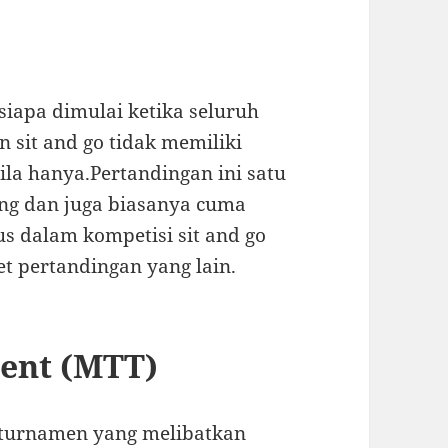
siapa dimulai ketika seluruh
n sit and go tidak memiliki
ila hanya.Pertandingan ini satu
ng dan juga biasanya cuma
s dalam kompetisi sit and go
t pertandingan yang lain.
ent (MTT)
 turnamen yang melibatkan