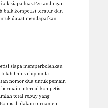
pik siapa luas.Pertandingan
h baik kompetisi teratur dan
 untuk dapat mendapatkan
tisi siapa memperbolehkan
etelah habis chip mula.
atan nomor dua untuk pemain
l bermain internal kompetisi.
mlah total rebuy yang
i.Bonus di dalam turnamen