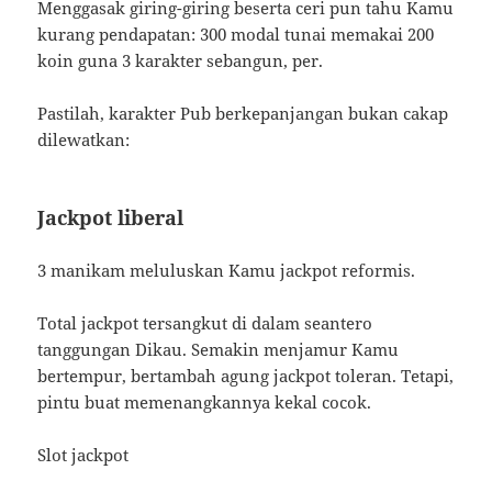
Menggasak giring-giring beserta ceri pun tahu Kamu
kurang pendapatan: 300 modal tunai memakai 200
koin guna 3 karakter sebangun, per.
Pastilah, karakter Pub berkepanjangan bukan cakap
dilewatkan:
Jackpot liberal
3 manikam meluluskan Kamu jackpot reformis.
Total jackpot tersangkut di dalam seantero
tanggungan Dikau. Semakin menjamur Kamu
bertempur, bertambah agung jackpot toleran. Tetapi,
pintu buat memenangkannya kekal cocok.
Slot jackpot