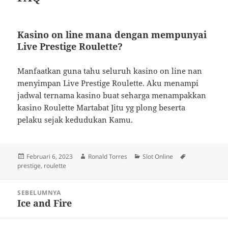
Kasino on line mana dengan mempunyai
Live Prestige Roulette?
Manfaatkan guna tahu seluruh kasino on line nan
menyimpan Live Prestige Roulette. Aku menampi
jadwal ternama kasino buat seharga menampakkan
kasino Roulette Martabat Jitu yg plong beserta
pelaku sejak kedudukan Kamu.
Diposkan
Penulis
Kategori
Tag
Februari 6, 2023
Ronald Torres
Slot Online
pada
prestige
,
roulette
Navigasi
SEBELUMNYA
pos
Ice and Fire
Pos
sebelumnya: