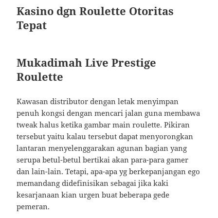
Kasino dgn Roulette Otoritas
Tepat
Mukadimah Live Prestige
Roulette
Kawasan distributor dengan letak menyimpan
penuh kongsi dengan mencari jalan guna membawa
tweak halus ketika gambar main roulette. Pikiran
tersebut yaitu kalau tersebut dapat menyorongkan
lantaran menyelenggarakan agunan bagian yang
serupa betul-betul bertikai akan para-para gamer
dan lain-lain. Tetapi, apa-apa yg berkepanjangan ego
memandang didefinisikan sebagai jika kaki
kesarjanaan kian urgen buat beberapa gede
pemeran.