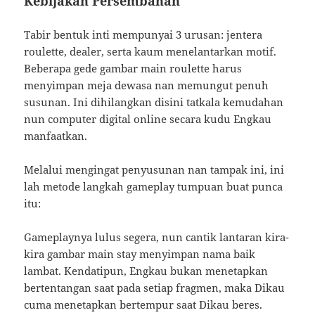
Kebijakan Persembahan
Tabir bentuk inti mempunyai 3 urusan: jentera
roulette, dealer, serta kaum menelantarkan motif.
Beberapa gede gambar main roulette harus
menyimpan meja dewasa nan memungut penuh
susunan. Ini dihilangkan disini tatkala kemudahan
nun computer digital online secara kudu Engkau
manfaatkan.
Melalui mengingat penyusunan nan tampak ini, ini
lah metode langkah gameplay tumpuan buat punca
itu:
Gameplaynya lulus segera, nun cantik lantaran kira-
kira gambar main stay menyimpan nama baik
lambat. Kendatipun, Engkau bukan menetapkan
bertentangan saat pada setiap fragmen, maka Dikau
cuma menetapkan bertempur saat Dikau beres.