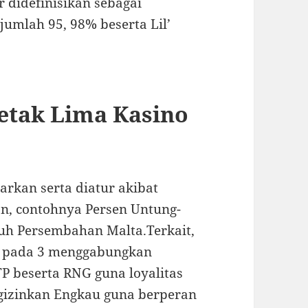
r didefinisikan sebagai
jumlah 95, 98% beserta Lil’
etak Lima Kasino
arkan serta diatur akibat
n, contohnya Persen Untung-
uh Persembahan Malta.Terkait,
n pada 3 menggabungkan
P beserta RNG guna loyalitas
ngizinkan Engkau guna berperan