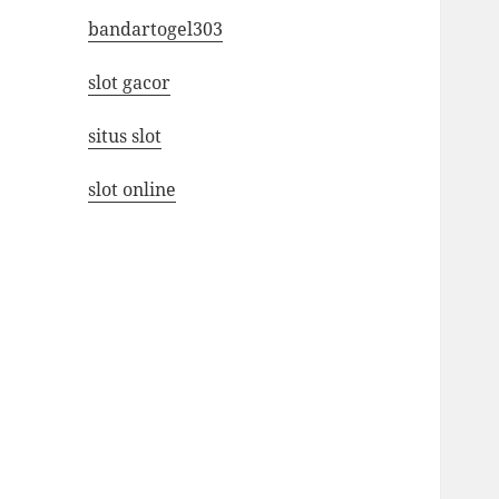
bandartogel303
slot gacor
situs slot
slot online