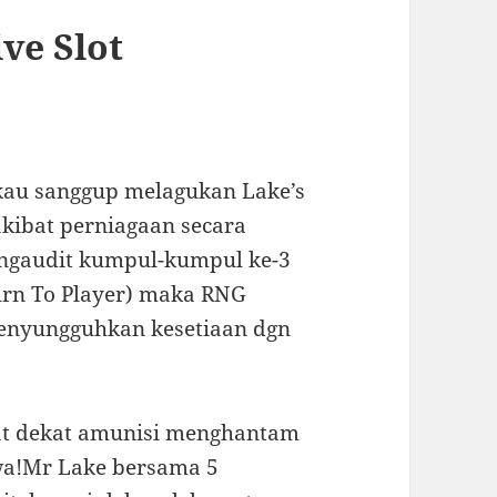
ve Slot
kau sanggup melagukan Lake’s
kibat perniagaan secara
pengaudit kumpul-kumpul ke-3
urn To Player) maka RNG
enyungguhkan kesetiaan dgn
ogat dekat amunisi menghantam
twa!Mr Lake bersama 5