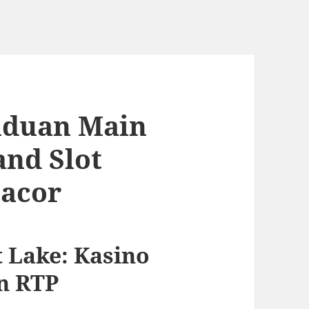
nduan Main
and Slot
Gacor
 Lake: Kasino
n RTP