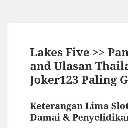
Lakes Five >> Pa
and Ulasan Thail
Joker123 Paling 
Keterangan Lima Slot
Damai & Penyelidika