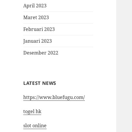
April 2023
Maret 2023
Februari 2023
Januari 2023
Desember 2022
LATEST NEWS
https://www.bluefugu.com/
togel hk
slot online