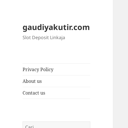
gaudiyakutir.com
Slot Deposit Linkaja
Privacy Policy
About us
Contact us
Cari