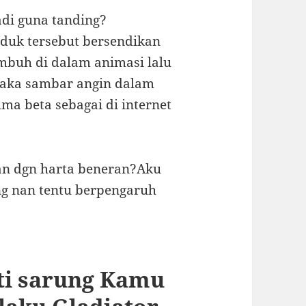
di guna tanding?
oduk tersebut bersendikan
mbuh di dalam animasi lalu
aka sambar angin dalam
uma beta sebagai di internet
an dgn harta beneran?Aku
g nan tentu berpengaruh
ti sarung Kamu