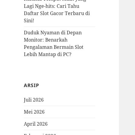
Lagi Nge-hits: Cari Tahu
Daftar Slot Gacor Terbaru di
Sini!
Duduk Nyaman di Depan
Monitor: Benarkah
Pengalaman Bermain Slot
Lebih Mantap di PC?
ARSIP
Juli 2026
Mei 2026
April 2026