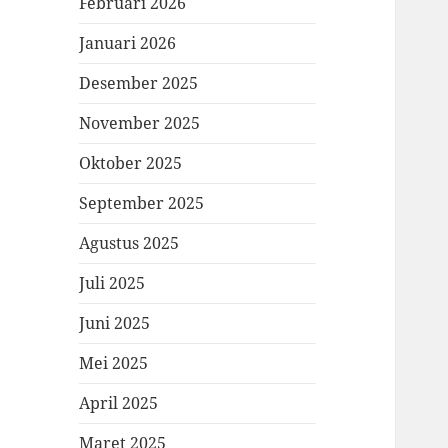
Februari 2026
Januari 2026
Desember 2025
November 2025
Oktober 2025
September 2025
Agustus 2025
Juli 2025
Juni 2025
Mei 2025
April 2025
Maret 2025