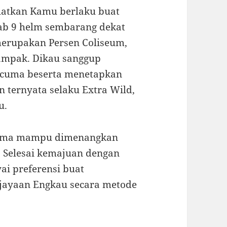
uatkan Kamu berlaku buat
bab 9 helm sembarang dekat
erupakan Persen Coliseum,
tampak. Dikau sanggup
cuma beserta menetapkan
 ternyata selaku Extra Wild,
u.
cuma mampu dimenangkan
. Selesai kemajuan dengan
i preferensi buat
jayaan Engkau secara metode