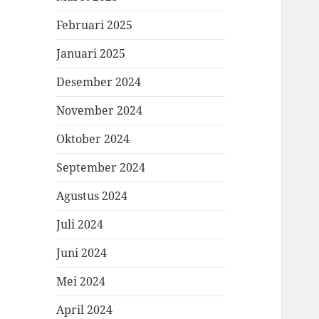
Februari 2025
Januari 2025
Desember 2024
November 2024
Oktober 2024
September 2024
Agustus 2024
Juli 2024
Juni 2024
Mei 2024
April 2024