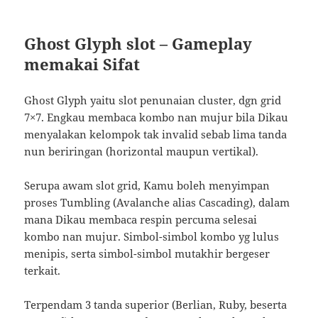
Ghost Glyph slot – Gameplay
memakai Sifat
Ghost Glyph yaitu slot penunaian cluster, dgn grid
7×7. Engkau membaca kombo nan mujur bila Dikau
menyalakan kelompok tak invalid sebab lima tanda
nun beriringan (horizontal maupun vertikal).
Serupa awam slot grid, Kamu boleh menyimpan
proses Tumbling (Avalanche alias Cascading), dalam
mana Dikau membaca respin percuma selesai
kombo nan mujur. Simbol-simbol kombo yg lulus
menipis, serta simbol-simbol mutakhir bergeser
terkait.
Terpendam 3 tanda superior (Berlian, Ruby, beserta