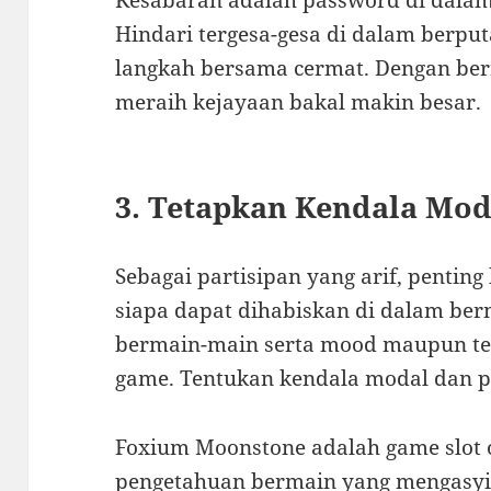
Kesabaran adalah password di dala
Hindari tergesa-gesa di dalam berputa
langkah bersama cermat. Dengan be
meraih kejayaan bakal makin besar.
3. Tetapkan Kendala Mod
Sebagai partisipan yang arif, pentin
siapa dapat dihabiskan di dalam ber
bermain-main serta mood maupun ter
game. Tentukan kendala modal dan pa
Foxium Moonstone adalah game slot
pengetahuan bermain yang mengasyi