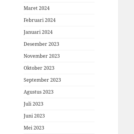
Maret 2024
Februari 2024
Januari 2024
Desember 2023
November 2023
Oktober 2023
September 2023
Agustus 2023
Juli 2023
Juni 2023
Mei 2023