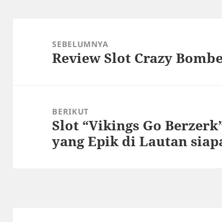
Navigasi
pos
SEBELUMNYA
Review Slot Crazy Bomb
Pos
sebelumnya:
BERIKUT
Slot “Vikings Go Berzer
Pos
yang Epik di Lautan sia
berikutnya: