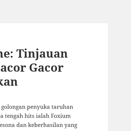
e: Tinjauan
Gacor Gacor
kan
 golongan penyuka taruhan
pa tengah hits ialah Foxium
esona dan keberhasilan yang