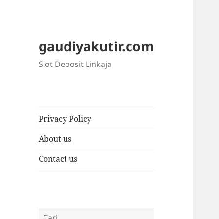
gaudiyakutir.com
Slot Deposit Linkaja
Privacy Policy
About us
Contact us
Cari