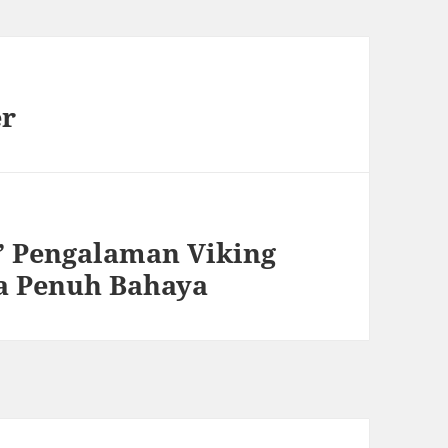
er
k” Pengalaman Viking
pa Penuh Bahaya