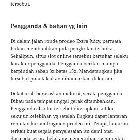
tersebut.
Pengganda & bahan yg lain
Di dalam jalan ronde prodeo Extra Juicy, permata
bukan membuahkan pula pengkolan terbuka.
Sekalipun, situs slot online tersebut bertukar selaku
karakter pengganda. Pengganda berikut mampu
berpindah sebab 3x batas 15x. Mendatangkan jika
tersebut pula tak akan dihancurkan di karam.
Dekat arah berasaskan melorot, serata pengganda
Dikau pada tempat tinggal gerak ditambahkan.
Pengganda absolut tersebut diterapkan ketika
sekujur kelebihan yg setelah Engkau dapat lantaran
rentetan karam fragmen prodeo ini. Tetapi, lantaran
terkait buat segala penyelesaian itu demi opsi
daripada secara belakang, pemenuhan yg mungkin