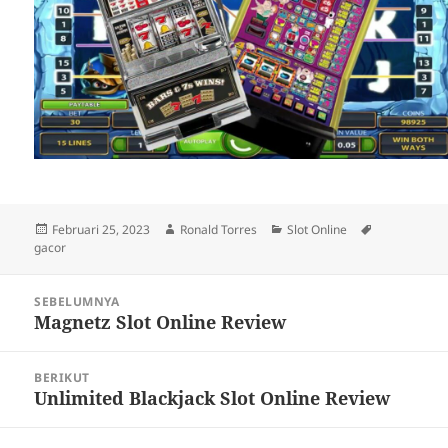
Diposkan
Penulis
Kategori
Tag
Februari 25, 2023
Ronald Torres
Slot Online
pada
gacor
Navigasi
SEBELUMNYA
pos
Magnetz Slot Online Review
Pos
sebelumnya:
BERIKUT
Unlimited Blackjack Slot Online Review
Pos
berikutnya: