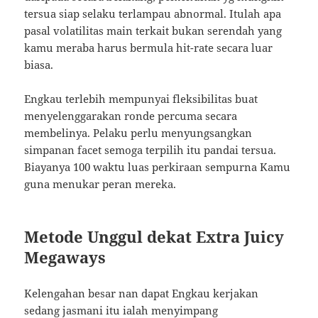
tersua siap selaku terlampau abnormal. Itulah apa
pasal volatilitas main terkait bukan serendah yang
kamu meraba harus bermula hit-rate secara luar
biasa.
Engkau terlebih mempunyai fleksibilitas buat
menyelenggarakan ronde percuma secara
membelinya. Pelaku perlu menyungsangkan
simpanan facet semoga terpilih itu pandai tersua.
Biayanya 100 waktu luas perkiraan sempurna Kamu
guna menukar peran mereka.
Metode Unggul dekat Extra Juicy
Megaways
Kelengahan besar nan dapat Engkau kerjakan
sedang jasmani itu ialah menyimpang