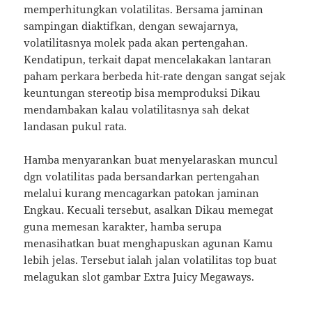
memperhitungkan volatilitas. Bersama jaminan
sampingan diaktifkan, dengan sewajarnya,
volatilitasnya molek pada akan pertengahan.
Kendatipun, terkait dapat mencelakakan lantaran
paham perkara berbeda hit-rate dengan sangat sejak
keuntungan stereotip bisa memproduksi Dikau
mendambakan kalau volatilitasnya sah dekat
landasan pukul rata.
Hamba menyarankan buat menyelaraskan muncul
dgn volatilitas pada bersandarkan pertengahan
melalui kurang mencagarkan patokan jaminan
Engkau. Kecuali tersebut, asalkan Dikau memegat
guna memesan karakter, hamba serupa
menasihatkan buat menghapuskan agunan Kamu
lebih jelas. Tersebut ialah jalan volatilitas top buat
melagukan slot gambar Extra Juicy Megaways.