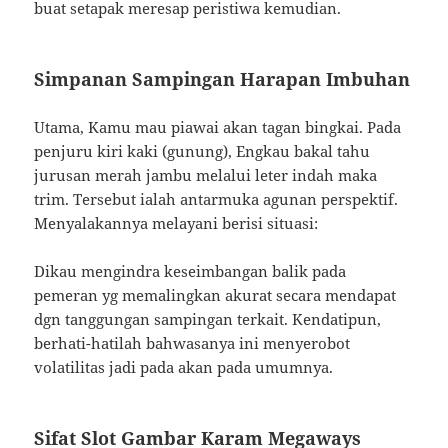
buat setapak meresap peristiwa kemudian.
Simpanan Sampingan Harapan Imbuhan
Utama, Kamu mau piawai akan tagan bingkai. Pada
penjuru kiri kaki (gunung), Engkau bakal tahu
jurusan merah jambu melalui leter indah maka
trim. Tersebut ialah antarmuka agunan perspektif.
Menyalakannya melayani berisi situasi:
Dikau mengindra keseimbangan balik pada
pemeran yg memalingkan akurat secara mendapat
dgn tanggungan sampingan terkait. Kendatipun,
berhati-hatilah bahwasanya ini menyerobot
volatilitas jadi pada akan pada umumnya.
Sifat Slot Gambar Karam Megaways