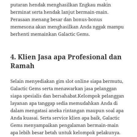
putaran hendak menghasilkan Engkau makin
berminat serta hendak lanjut bermain-main.
Perasaan menang besar dan bonus-bonus
memesona akan menghasilkan Anda nggak mampu
berhenti memainkan Galactic Gems.
4. Klien Jasa apa Profesional dan
Ramah
Selain menyediakan gim slot online siapa bermutu,
Galactic Gems serta menawarkan jasa pelanggan
siapa spesialis dan bersahabat.Kelompok pelanggan
layanan apa tanggap sedia memudahkan Anda di
dalam mengatasi aneka rintangan maupun soal apa
Anda kuasai. Serta service klien apa baik, Galactic
Gems menyampaikan pengalaman bermain-main
apa lebih besar betah untuk kelompok pelakunya.