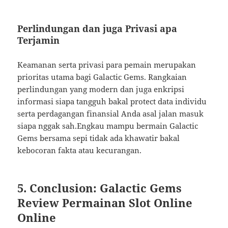
Perlindungan dan juga Privasi apa
Terjamin
Keamanan serta privasi para pemain merupakan
prioritas utama bagi Galactic Gems. Rangkaian
perlindungan yang modern dan juga enkripsi
informasi siapa tangguh bakal protect data individu
serta perdagangan finansial Anda asal jalan masuk
siapa nggak sah.Engkau mampu bermain Galactic
Gems bersama sepi tidak ada khawatir bakal
kebocoran fakta atau kecurangan.
5. Conclusion: Galactic Gems
Review Permainan Slot Online
Online