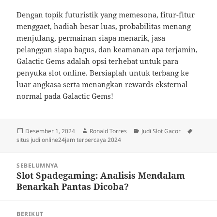
Dengan topik futuristik yang memesona, fitur-fitur
menggaet, hadiah besar luas, probabilitas menang
menjulang, permainan siapa menarik, jasa
pelanggan siapa bagus, dan keamanan apa terjamin,
Galactic Gems adalah opsi terhebat untuk para
penyuka slot online. Bersiaplah untuk terbang ke
luar angkasa serta menangkan rewards eksternal
normal pada Galactic Gems!
Diposkan
Penulis
Kategori
Tag
Desember 1, 2024
Ronald Torres
Judi Slot Gacor
pada
situs judi online24jam terpercaya 2024
Navigasi
SEBELUMNYA
pos
Slot Spadegaming: Analisis Mendalam
Pos
Benarkah Pantas Dicoba?
sebelumnya:
BERIKUT