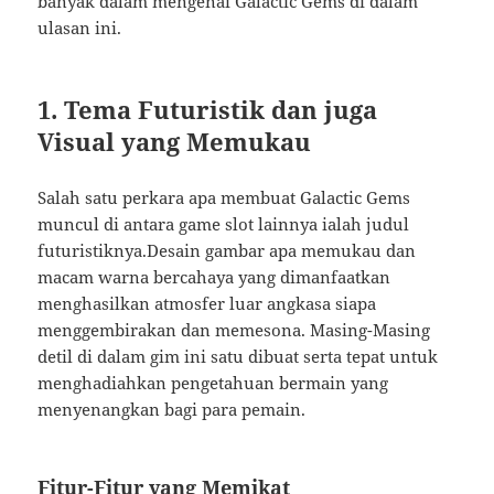
banyak dalam mengenai Galactic Gems di dalam
ulasan ini.
1. Tema Futuristik dan juga
Visual yang Memukau
Salah satu perkara apa membuat Galactic Gems
muncul di antara game slot lainnya ialah judul
futuristiknya.Desain gambar apa memukau dan
macam warna bercahaya yang dimanfaatkan
menghasilkan atmosfer luar angkasa siapa
menggembirakan dan memesona. Masing-Masing
detil di dalam gim ini satu dibuat serta tepat untuk
menghadiahkan pengetahuan bermain yang
menyenangkan bagi para pemain.
Fitur-Fitur yang Memikat