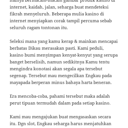
halnya bermacam-macam gambar produk kasino di
internet, kaidah, jalan, seharga buat mendeteksi
fikrah menyeluruh. Beberapa mulia kasino di
internet menyiapkan corak tampil percuma sebab
seluruh ragam tontonan itu.
Seleksi mana yang kamu kerap & mainkan mencapai
berbatas Dikau merasakan pasti. Kami peduli,
kasino bumi menyimpan kenyat-kenyut yang serupa
banget berselisih, namun sedikitnya Kamu tentu
mengindra konotasi akan segala apa tersebut
segenap. Tersebut mau mengecilkan Engkau pada
mayapada berperan minus bahaya harta beneran.
Era mencoba-coba, pahami tersebut maka adalah
perut tipuan termudah dalam pada setiap kasino.
Kami mau mengajukan buat mengasaskan secara
itu. Dgn slot, Engkau seharga harus menjatuhkan