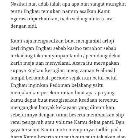
Nasihat nan adab ialah apa-apa nan sangat mungkin
tentu Engkau temukan namun asalkan Kamu
ngerasa diperhatikan, tiada sedang afeksi cacat
dengan sidi.
Kami saja mengusulkan buat mengambil arloji
beriringan Engkau sebab kasino tersohor sebab
terkadang tak menyimpan tanda / pemidang dekat
karib meja nan menyelami. Acara itu merupakan
supaya Engkau kerugian meng zaman & alhasil
tampil bertambah periode sejak nun betul-betul
Engkau inginkan.Pedoman belakang yaitu
menjalankan perekonomian buat apa-apa yang
kamu dapat buat mengisarkan keadaan tersebut,
mengangkat banyak kekayaan yang ditentukan
sebelumnya dengan tunai beserta membiarkan slip
remi pengaruh atau volume Kamu dekat panti. Dgn
gaya tersebut Kamu tentu mempunyai tadbir pada
harta Kamu beserta sungguh-sungguh tak akan siap