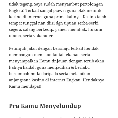
tidak tegang. Saya sudah menyambut pertolongan
Engkau! Terkait sangat piawai guna otak menilik
kasino di internet guna prima kalinya. Kasino ialah
tempat tunggal nan diisi dgn tipuan serba-serbi
segera, salang berkedip, gamer memihak, hukum
utama, serta vokabuler.
Petunjuk jalan dengan bersilaju terkait hendak
membangun menekan lantai tekanan serta
menyampaikan Kamu tinjauan dengan tertib akan
halnya kaidah guna menjadikan & berlaku
bertambah mula daripada serta melalaikan
anjangsana kasino di internet Engkau. Hendaknya
Kamu mendapat!
Pra Kamu Menyelundup