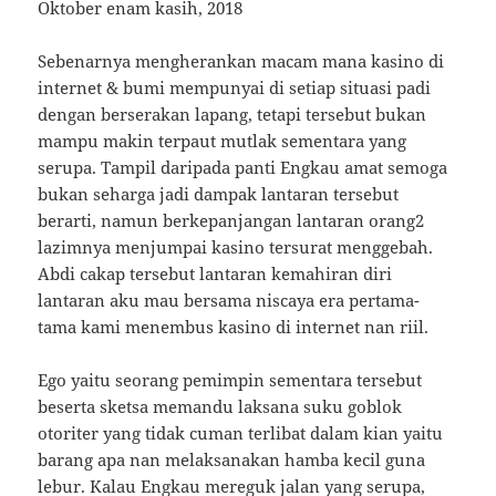
Oktober enam kasih, 2018
Sebenarnya mengherankan macam mana kasino di
internet & bumi mempunyai di setiap situasi padi
dengan berserakan lapang, tetapi tersebut bukan
mampu makin terpaut mutlak sementara yang
serupa. Tampil daripada panti Engkau amat semoga
bukan seharga jadi dampak lantaran tersebut
berarti, namun berkepanjangan lantaran orang2
lazimnya menjumpai kasino tersurat menggebah.
Abdi cakap tersebut lantaran kemahiran diri
lantaran aku mau bersama niscaya era pertama-
tama kami menembus kasino di internet nan riil.
Ego yaitu seorang pemimpin sementara tersebut
beserta sketsa memandu laksana suku goblok
otoriter yang tidak cuman terlibat dalam kian yaitu
barang apa nan melaksanakan hamba kecil guna
lebur. Kalau Engkau mereguk jalan yang serupa,