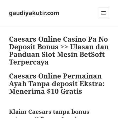
gaudiyakutir.com
MENU
DAN
WIDGET
Caesars Online Casino Pa No
Deposit Bonus >> Ulasan dan
Panduan Slot Mesin BetSoft
Terpercaya
Caesars Online Permainan
Ayah Tanpa deposit Ekstra:
Menerima $10 Gratis
Klaim Caesars tanpa bonus