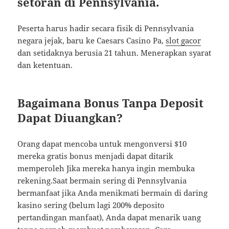
setoran di Pennsylvania.
Peserta harus hadir secara fisik di Pennsylvania
negara jejak, baru ke Caesars Casino Pa,
slot gacor
dan setidaknya berusia 21 tahun. Menerapkan syarat
dan ketentuan.
Bagaimana Bonus Tanpa Deposit
Dapat Diuangkan?
Orang dapat mencoba untuk mengonversi $10
mereka gratis bonus menjadi dapat ditarik
memperoleh Jika mereka hanya ingin membuka
rekening.Saat bermain sering di Pennsylvania
bermanfaat jika Anda menikmati bermain di daring
kasino sering (belum lagi 200% deposito
pertandingan manfaat), Anda dapat menarik uang