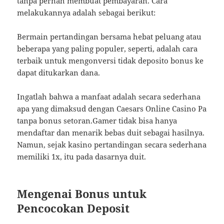
tanpa pernah membuat pembayaran. Cara
melakukannya adalah sebagai berikut:
Bermain pertandingan bersama hebat peluang atau
beberapa yang paling populer, seperti, adalah cara
terbaik untuk mengonversi tidak deposito bonus ke
dapat ditukarkan dana.
Ingatlah bahwa a manfaat adalah secara sederhana
apa yang dimaksud dengan Caesars Online Casino Pa
tanpa bonus setoran.Gamer tidak bisa hanya
mendaftar dan menarik bebas duit sebagai hasilnya.
Namun, sejak kasino pertandingan secara sederhana
memiliki 1x, itu pada dasarnya duit.
Mengenai Bonus untuk
Pencocokan Deposit