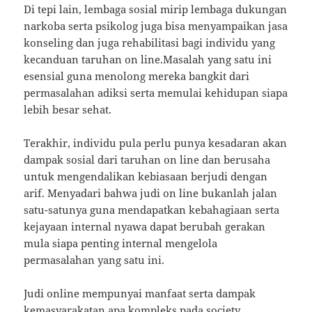
Di tepi lain, lembaga sosial mirip lembaga dukungan
narkoba serta psikolog juga bisa menyampaikan jasa
konseling dan juga rehabilitasi bagi individu yang
kecanduan taruhan on line.Masalah yang satu ini
esensial guna menolong mereka bangkit dari
permasalahan adiksi serta memulai kehidupan siapa
lebih besar sehat.
Terakhir, individu pula perlu punya kesadaran akan
dampak sosial dari taruhan on line dan berusaha
untuk mengendalikan kebiasaan berjudi dengan
arif. Menyadari bahwa judi on line bukanlah jalan
satu-satunya guna mendapatkan kebahagiaan serta
kejayaan internal nyawa dapat berubah gerakan
mula siapa penting internal mengelola
permasalahan yang satu ini.
Judi online mempunyai manfaat serta dampak
kemasyarakatan apa kompleks pada society