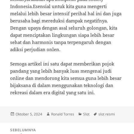
Indonesia.Esensial untuk kita guna mengerti
melalui lebih besar intensif perihal hal ini dan juga
berusaha bagi mereduksi dampak negatifnya.
Dengan upaya dengan asal seluruh golongan, kita
dapat menciptakan lingkungan siapa lebih besar
sehat dan harmonis tanpa terpengaruh dengan
adiksi perjudian onlen.
Semoga artikel ini satu dapat memberikan pojok
pandang yang lebih banyak luas mengenai judi
online dan mendorong kita semua guna lebih besar
bijaksana di dalam menggunakan teknologi dan
rekreasi dalam era digital yang satu ini.
Diposkan
Penulis
Kategori
Tag
Oktober 5, 2024
Ronald Torres
Slot
slot resmi
pada
Navigasi
SEBELUMNYA
pos