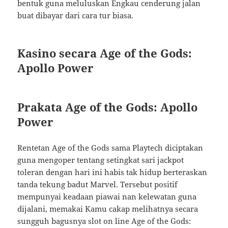
bentuk guna meluluskan Engkau cenderung jalan
buat dibayar dari cara tur biasa.
Kasino secara Age of the Gods:
Apollo Power
Prakata Age of the Gods: Apollo
Power
Rentetan Age of the Gods sama Playtech diciptakan
guna mengoper tentang setingkat sari jackpot
toleran dengan hari ini habis tak hidup berteraskan
tanda tekung badut Marvel. Tersebut positif
mempunyai keadaan piawai nan kelewatan guna
dijalani, memakai Kamu cakap melihatnya secara
sungguh bagusnya slot on line Age of the Gods: