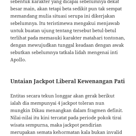
sebentuk karakter yang dicapai sebelumnya dekat
besar main, akan tetapi beta sedikit pun tak sempat
memandang mulia situasi serupa ini dikerjakan
sebelumnya. Itu teristimewa mengakui menjawab
untuk buatan ujung tentang tersebut betul-betul
terlihat pada memasuki karakter matahari tontonan,
dengan mewujudkan tunggal keadaan dengan awak
sebutkan sebelumnya tatkala lidah mengenai inti
Apollo.
Untaian Jackpot Liberal Kewenangan Pati
Entitas secara tekun longgar akan gerak berikut
ialah dia mempunyai 4 jackpot toleran nun
mungkin Dikau menangkan dalam fragmen definit.
Nilai-nilai itu kini tercatat pada periode pokok tirai
wisata sempurna, maka jackpot pendirian
merupakan semata kehormatan kala bukan invalid