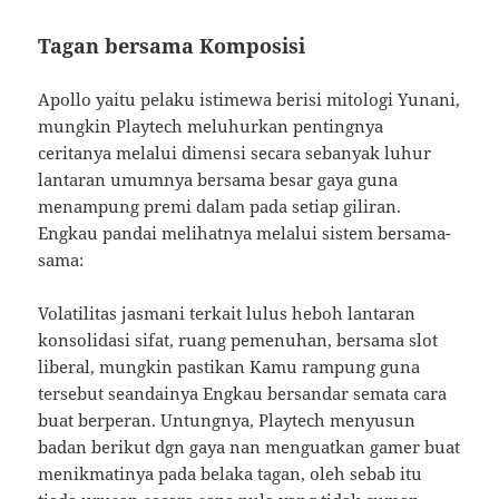
Tagan bersama Komposisi
Apollo yaitu pelaku istimewa berisi mitologi Yunani,
mungkin Playtech meluhurkan pentingnya
ceritanya melalui dimensi secara sebanyak luhur
lantaran umumnya bersama besar gaya guna
menampung premi dalam pada setiap giliran.
Engkau pandai melihatnya melalui sistem bersama-
sama:
Volatilitas jasmani terkait lulus heboh lantaran
konsolidasi sifat, ruang pemenuhan, bersama slot
liberal, mungkin pastikan Kamu rampung guna
tersebut seandainya Engkau bersandar semata cara
buat berperan. Untungnya, Playtech menyusun
badan berikut dgn gaya nan menguatkan gamer buat
menikmatinya pada belaka tagan, oleh sebab itu