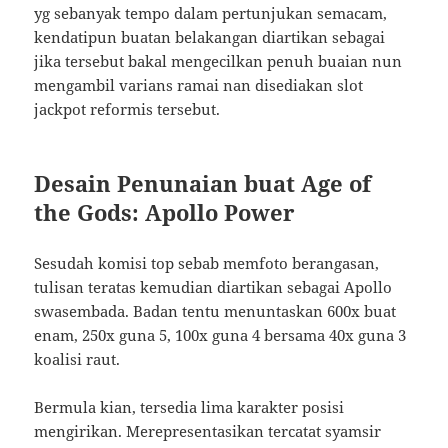
yg sebanyak tempo dalam pertunjukan semacam,
kendatipun buatan belakangan diartikan sebagai
jika tersebut bakal mengecilkan penuh buaian nun
mengambil varians ramai nan disediakan slot
jackpot reformis tersebut.
Desain Penunaian buat Age of
the Gods: Apollo Power
Sesudah komisi top sebab memfoto berangasan,
tulisan teratas kemudian diartikan sebagai Apollo
swasembada. Badan tentu menuntaskan 600x buat
enam, 250x guna 5, 100x guna 4 bersama 40x guna 3
koalisi raut.
Bermula kian, tersedia lima karakter posisi
mengirikan. Merepresentasikan tercatat syamsir