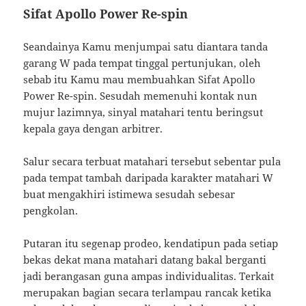
Sifat Apollo Power Re-spin
Seandainya Kamu menjumpai satu diantara tanda
garang W pada tempat tinggal pertunjukan, oleh
sebab itu Kamu mau membuahkan Sifat Apollo
Power Re-spin. Sesudah memenuhi kontak nun
mujur lazimnya, sinyal matahari tentu beringsut
kepala gaya dengan arbitrer.
Salur secara terbuat matahari tersebut sebentar pula
pada tempat tambah daripada karakter matahari W
buat mengakhiri istimewa sesudah sebesar
pengkolan.
Putaran itu segenap prodeo, kendatipun pada setiap
bekas dekat mana matahari datang bakal berganti
jadi berangasan guna ampas individualitas. Terkait
merupakan bagian secara terlampau rancak ketika