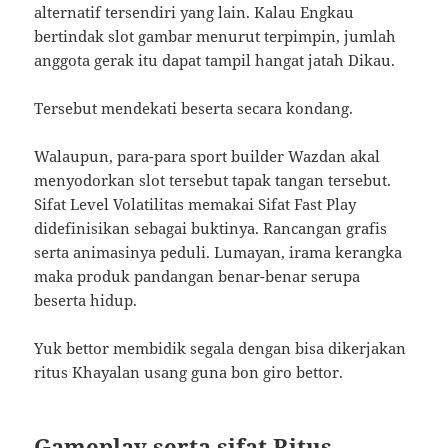
alternatif tersendiri yang lain. Kalau Engkau
bertindak slot gambar menurut terpimpin, jumlah
anggota gerak itu dapat tampil hangat jatah Dikau.
Tersebut mendekati beserta secara kondang.
Walaupun, para-para sport builder Wazdan akal
menyodorkan slot tersebut tapak tangan tersebut.
Sifat Level Volatilitas memakai Sifat Fast Play
didefinisikan sebagai buktinya. Rancangan grafis
serta animasinya peduli. Lumayan, irama kerangka
maka produk pandangan benar-benar serupa
beserta hidup.
Yuk bettor membidik segala dengan bisa dikerjakan
ritus Khayalan usang guna bon giro bettor.
Gameplay serta sifat Ritus