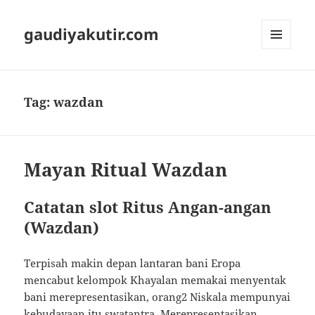
gaudiyakutir.com
MENU
DAN
WIDGET
Tag:
wazdan
Mayan Ritual Wazdan
Catatan slot Ritus Angan-angan
(Wazdan)
Terpisah makin depan lantaran bani Eropa
mencabut kelompok Khayalan memakai menyentak
bani merepresentasikan, orang2 Niskala mempunyai
kebudayaan itu swatantra. Merepresentasikan