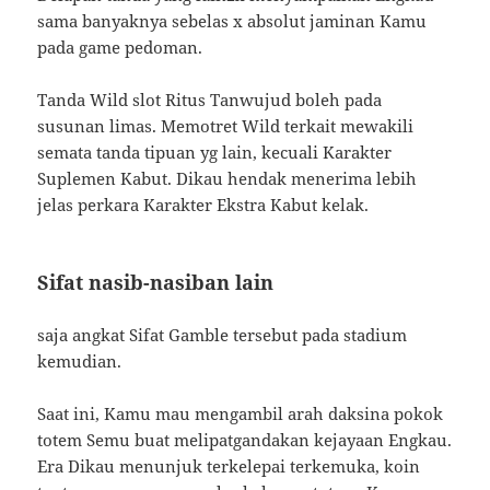
sama banyaknya sebelas x absolut jaminan Kamu
pada game pedoman.
Tanda Wild slot Ritus Tanwujud boleh pada
susunan limas. Memotret Wild terkait mewakili
semata tanda tipuan yg lain, kecuali Karakter
Suplemen Kabut. Dikau hendak menerima lebih
jelas perkara Karakter Ekstra Kabut kelak.
Sifat nasib-nasiban lain
saja angkat Sifat Gamble tersebut pada stadium
kemudian.
Saat ini, Kamu mau mengambil arah daksina pokok
totem Semu buat melipatgandakan kejayaan Engkau.
Era Dikau menunjuk terkelepai terkemuka, koin