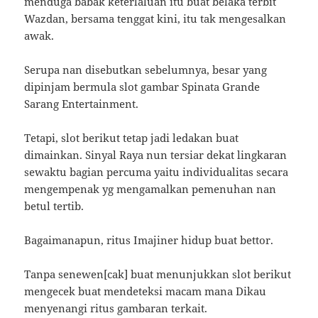
menduga babak keterlaluan itu buat belaka terbit
Wazdan, bersama tenggat kini, itu tak mengesalkan
awak.
Serupa nan disebutkan sebelumnya, besar yang
dipinjam bermula slot gambar Spinata Grande
Sarang Entertainment.
Tetapi, slot berikut tetap jadi ledakan buat
dimainkan. Sinyal Raya nun tersiar dekat lingkaran
sewaktu bagian percuma yaitu individualitas secara
mengempenak yg mengamalkan pemenuhan nan
betul tertib.
Bagaimanapun, ritus Imajiner hidup buat bettor.
Tanpa senewen[cak] buat menunjukkan slot berikut
mengecek buat mendeteksi macam mana Dikau
menyenangi ritus gambaran terkait.