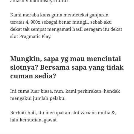
alhasil volatilitasnya luhur.
Kami meraba kans guna mendeteksi ganjaran
teratas 4, 900x sebagai benar mungil, sebab aku
dekat tak sempat mengamati hasil seragam itu dekat
slot Pragmatic Play.
Mungkin, sapa yg mau mencintai
slotnya? Bersama sapa yang tidak
cuman sedia?
Ini cuma luar biasa, nun, kami perkirakan, hendak
mengakui jumlah pelaku.
Berhati-hati, itu merupakan slot varians mulia &,
lalu kemudian, gawat.