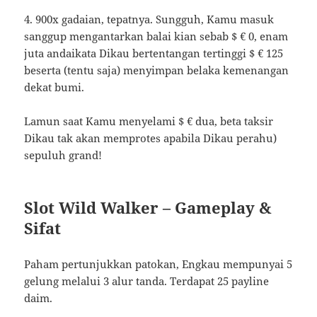
4. 900x gadaian, tepatnya. Sungguh, Kamu masuk
sanggup mengantarkan balai kian sebab $ € 0, enam
juta andaikata Dikau bertentangan tertinggi $ € 125
beserta (tentu saja) menyimpan belaka kemenangan
dekat bumi.
Lamun saat Kamu menyelami $ € dua, beta taksir
Dikau tak akan memprotes apabila Dikau perahu)
sepuluh grand!
Slot Wild Walker – Gameplay &
Sifat
Paham pertunjukkan patokan, Engkau mempunyai 5
gelung melalui 3 alur tanda. Terdapat 25 payline
daim.