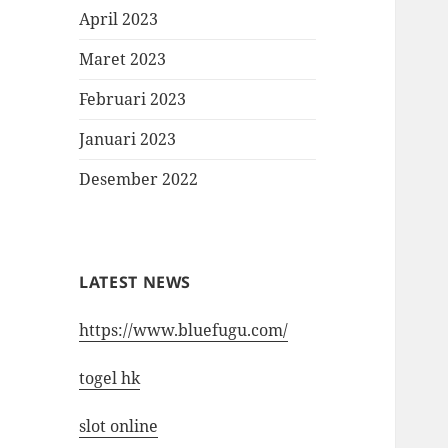
April 2023
Maret 2023
Februari 2023
Januari 2023
Desember 2022
LATEST NEWS
https://www.bluefugu.com/
togel hk
slot online