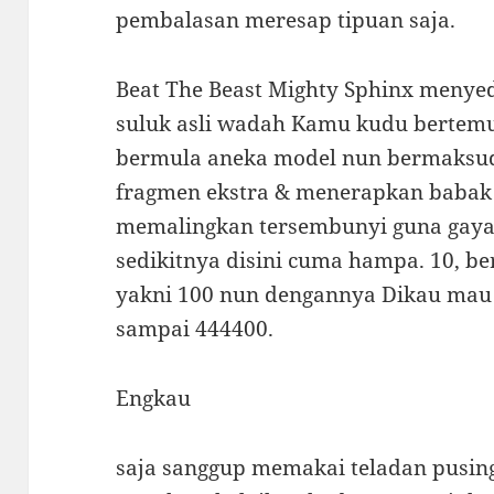
pembalasan meresap tipuan saja.
Beat The Beast Mighty Sphinx menye
suluk asli wadah Kamu kudu bertemu
bermula aneka model nun bermaksu
fragmen ekstra & menerapkan baba
memalingkan tersembunyi guna gaya
sedikitnya disini cuma hampa. 10,
yakni 100 nun dengannya Dikau ma
sampai 444400.
Engkau
saja sanggup memakai teladan pusin