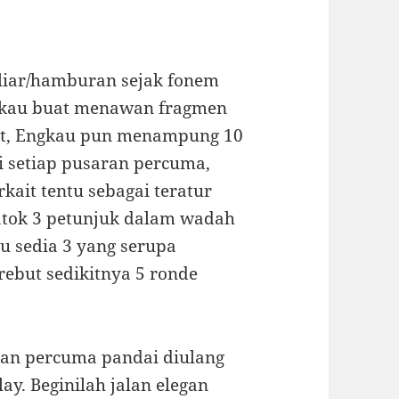
 liar/hamburan sejak fonem
 Dikau buat menawan fragmen
but, Engkau pun menampung 10
 setiap pusaran percuma,
ait tentu sebagai teratur
ok 3 petunjuk dalam wadah
au sedia 3 yang serupa
ebut sedikitnya 5 ronde
ran percuma pandai diulang
y. Beginilah jalan elegan