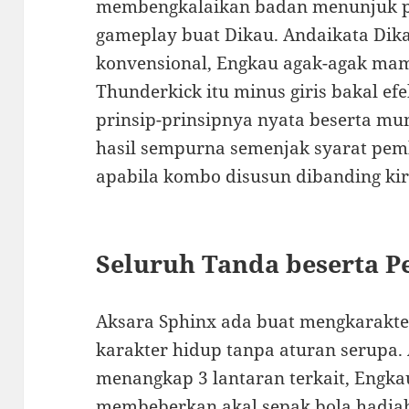
membengkalaikan badan menunjuk p
gameplay buat Dikau. Andaikata Di
konvensional, Engkau agak-agak mam
Thunderkick itu minus giris bakal ef
prinsip-prinsipnya nyata beserta mu
hasil sempurna semenjak syarat pe
apabila kombo disusun dibanding kir
Seluruh Tanda beserta 
Aksara Sphinx ada buat mengkarakte
karakter hidup tanpa aturan serupa
menangkap 3 lantaran terkait, Engka
membeberkan akal sepak bola hadiah