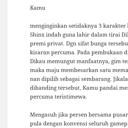
Kamu
menginginkan setidaknya 3 karakter
Shinx indah guna lahir dalam tirai
premi privat. Dgn sifat bunga terse
kisaran percuma. Pada pembukaan di
Dikau memungut manfaatnya, gim terk
maka maju membesarkan satu memat
nan dipilih sebagai sembarang. Jikal
dibanding tersebut, Kamu pandai mer
percuma teristimewa.
Mengasuh jika persen bersama pusa
pula dengan konvensi seluruh gamepla