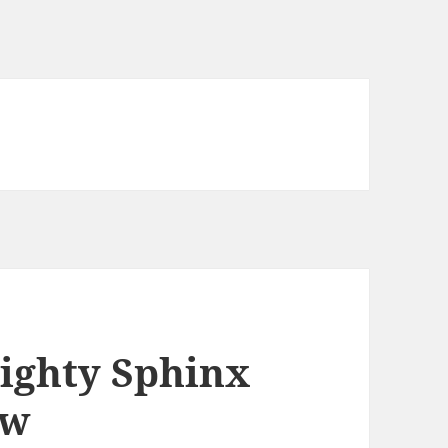
Mighty Sphinx
ew