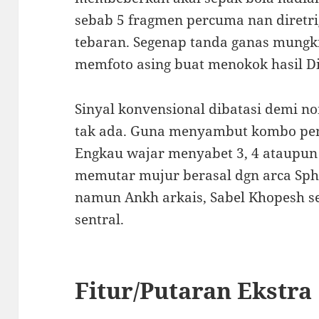
sebab 5 fragmen percuma nan diretri
tebaran. Segenap tanda ganas mungk
memfoto asing buat menokok hasil D
Sinyal konvensional dibatasi demi no
tak ada. Guna menyambut kombo pemim
Engkau wajar menyabet 3, 4 ataupun 5
memutar mujur berasal dgn arca Sphi
namun Ankh arkais, Sabel Khopesh 
sentral.
Fitur/Putaran Ekstra