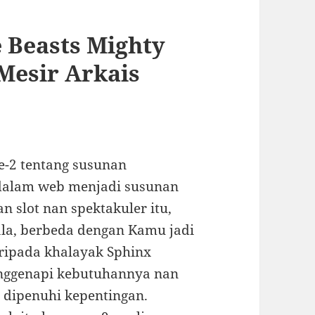
e Beasts Mighty
Mesir Arkais
e-2 tentang susunan
dalam web menjadi susunan
n slot nan spektakuler itu,
la, berbeda dengan Kamu jadi
ripada khalayak Sphinx
ggenapi kebutuhannya nan
 dipenuhi kepentingan.