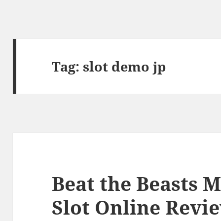
Tag:
slot demo jp
Beat the Beasts 
Slot Online Revi