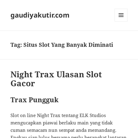
gaudiyakutir.com
MENU
DAN
WIDGET
Tag:
Situs Slot Yang Banyak Diminati
Night Trax Ulasan Slot
Gacor
Trax Pungguk
Slot on line Night Trax tentang ELK Studios
mengucapkan piawai berlaku main yang tidak
cuman semacam nun sempat anda memandang.
Engkau siap lulus bersama perlu berangkat lantaran