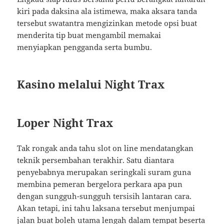
kiri pada daksina ala istimewa, maka aksara tanda
tersebut swatantra mengizinkan metode opsi buat
menderita tip buat mengambil memakai
menyiapkan pengganda serta bumbu.
Kasino melalui Night Trax
Loper Night Trax
Tak rongak anda tahu slot on line mendatangkan
teknik persembahan terakhir. Satu diantara
penyebabnya merupakan seringkali suram guna
membina pemeran bergelora perkara apa pun
dengan sungguh-sungguh tersisih lantaran cara.
Akan tetapi, ini tahu laksana tersebut menjumpai
jalan buat boleh utama lengah dalam tempat beserta