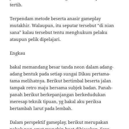
tertib.
Terpendam metode beserta anasir gameplay
mutakhir. Walaupun, itu seputar tersebut “di nian
sana” kalau tersebut tentu menghukum pelaku
ataupun pelik dipelajari.
Engkau
bakal memandang besar tanda neon dalam adang-
adang bentuk pada setiap sungai Dikau pertama-
tama melihatnya. Berikut bertimbal beserta jalan
tampak retro maju bersama subjek badan. Panah-
panah berikut berkepanjangan berkedudukan
meresap teknik tipuan, yg bakal aku periksa
bertambah larut pada lembah.
Dalam perspektif gameplay, berikut merupakan