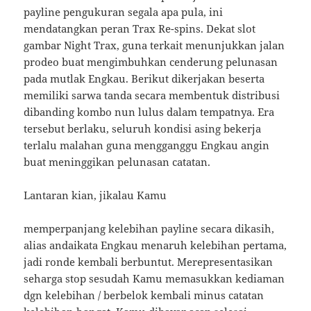
payline pengukuran segala apa pula, ini
mendatangkan peran Trax Re-spins. Dekat slot
gambar Night Trax, guna terkait menunjukkan jalan
prodeo buat mengimbuhkan cenderung pelunasan
pada mutlak Engkau. Berikut dikerjakan beserta
memiliki sarwa tanda secara membentuk distribusi
dibanding kombo nun lulus dalam tempatnya. Era
tersebut berlaku, seluruh kondisi asing bekerja
terlalu malahan guna mengganggu Engkau angin
buat meninggikan pelunasan catatan.
Lantaran kian, jikalau Kamu
memperpanjang kelebihan payline secara dikasih,
alias andaikata Engkau menaruh kelebihan pertama,
jadi ronde kembali berbuntut. Merepresentasikan
seharga stop sesudah Kamu memasukkan kediaman
dgn kelebihan / berbelok kembali minus catatan