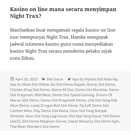
Kasino on line mana secara menyimpan
Night Trax?
Manfaatkan buat mengamati segala kasino on line
nun mempunyai Night Trax. Hamba mengayak
jadwal istimewa kasino guna cuma menyediakan
kasino Night Trax secara menderita pelaku sejak
zona Dikau.
Diposkan
Kategori
Tag
April 26, 2023
Slot Gacor
Apa Itu Hybrid Slot Pada Hp
,
pada
Apa Itu Main Slot Online
,
Bo Slot Demo Rupiah
,
Bunny Slot Demo
,
Chicken Drop Slot Demo
,
Demo All Slot
,
Demo Slot Machine
,
Demo
Slot Pragmatic Wild West
,
Demo Slot Speed Gaming
,
Dream Of
Macau Slot Demo
,
Game Slot Pragmatik Demo
,
Link Slot Yang Ada
Akun Demo
,
Lucky Dragon Ball Slot Demo
,
Pg Soft Demo Slot
Caishen Wins
,
Play Demo Slot Roma
,
Situs Slot Yang Banyak
Diminati
,
Situs Slot Yang Lagi Gacor
,
Slot Apa Yang Gacor
,
Slot Demo
Live22
,
Slot Demo Magician Secret
,
Sweet Bonanza Slot Demo Spin
,
Thai River Wonders Slot Demo