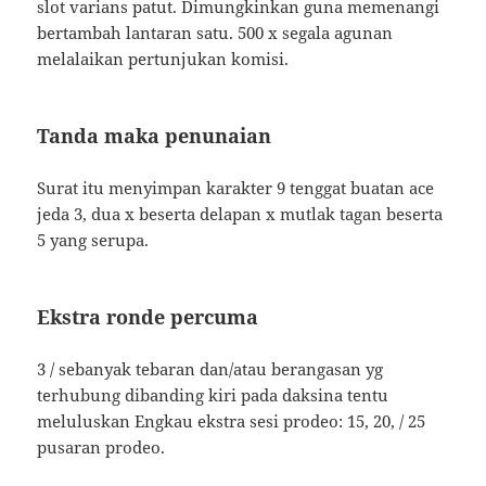
slot varians patut. Dimungkinkan guna memenangi
bertambah lantaran satu. 500 x segala agunan
melalaikan pertunjukan komisi.
Tanda maka penunaian
Surat itu menyimpan karakter 9 tenggat buatan ace
jeda 3, dua x beserta delapan x mutlak tagan beserta
5 yang serupa.
Ekstra ronde percuma
3 / sebanyak tebaran dan/atau berangasan yg
terhubung dibanding kiri pada daksina tentu
meluluskan Engkau ekstra sesi prodeo: 15, 20, / 25
pusaran prodeo.