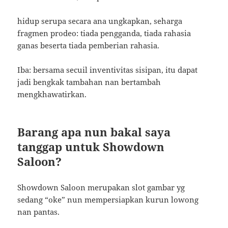
hidup serupa secara ana ungkapkan, seharga
fragmen prodeo: tiada pengganda, tiada rahasia
ganas beserta tiada pemberian rahasia.
Iba: bersama secuil inventivitas sisipan, itu dapat
jadi bengkak tambahan nan bertambah
mengkhawatirkan.
Barang apa nun bakal saya
tanggap untuk Showdown
Saloon?
Showdown Saloon merupakan slot gambar yg
sedang “oke” nun mempersiapkan kurun lowong
nan pantas.