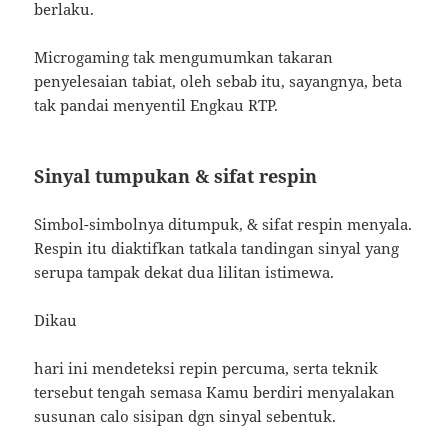
berlaku.
Microgaming tak mengumumkan takaran
penyelesaian tabiat, oleh sebab itu, sayangnya, beta
tak pandai menyentil Engkau RTP.
Sinyal tumpukan & sifat respin
Simbol-simbolnya ditumpuk, & sifat respin menyala.
Respin itu diaktifkan tatkala tandingan sinyal yang
serupa tampak dekat dua lilitan istimewa.
Dikau
hari ini mendeteksi repin percuma, serta teknik
tersebut tengah semasa Kamu berdiri menyalakan
susunan calo sisipan dgn sinyal sebentuk.