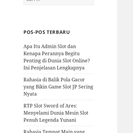
untuk:
POS-POS TERBARU
Apa Itu Admin Slot dan
Kenapa Perannya Begitu
Penting di Dunia Slot Online?
Ini Penjelasan Lengkapnya
Rahasia di Balik Pola Gacor
yang Bikin Game Slot JP Sering
Nyata
RTP Slot Sword of Ares:
Menyelami Dunia Mesin Slot
Penuh Legenda Yunani
Rahasia Tempat Main yang