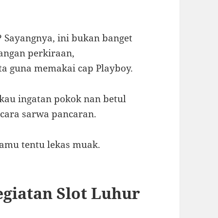
 Sayangnya, ini bukan banget
ngan perkiraan,
ta guna memakai cap Playboy.
kau ingatan pokok nan betul
ecara sarwa pancaran.
amu tentu lekas muak.
giatan Slot Luhur