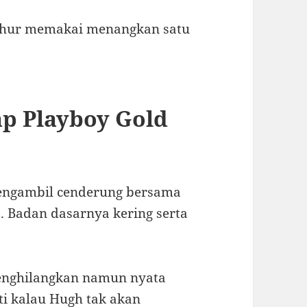
 luhur memakai menangkan satu
ap Playboy Gold
engambil cenderung bersama
. Badan dasarnya kering serta
enghilangkan namun nyata
ti kalau Hugh tak akan