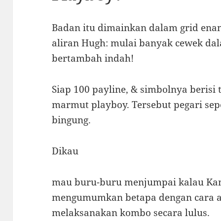
Badan itu dimainkan dalam grid ena
aliran Hugh: mulai banyak cewek da
bertambah indah!
Siap 100 payline, & simbolnya beris
marmut playboy. Tersebut pegari sep
bingung.
Dikau
mau buru-buru menjumpai kalau Ka
mengumumkan betapa dengan cara a
melaksanakan kombo secara lulus.