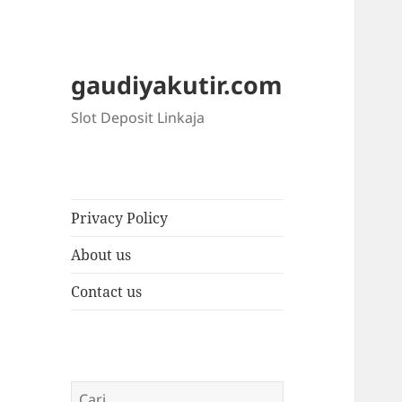
gaudiyakutir.com
Slot Deposit Linkaja
Privacy Policy
About us
Contact us
Cari