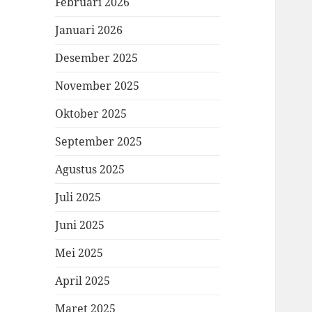
Februari 2026
Januari 2026
Desember 2025
November 2025
Oktober 2025
September 2025
Agustus 2025
Juli 2025
Juni 2025
Mei 2025
April 2025
Maret 2025