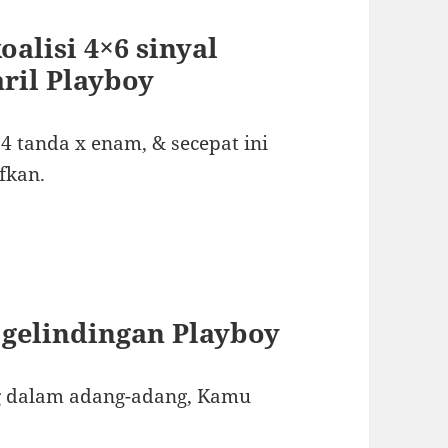
alisi 4×6 sinyal
ril Playboy
4 tanda x enam, & secepat ini
fkan.
 gelindingan Playboy
ng dalam adang-adang, Kamu