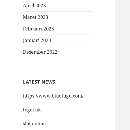
April 2023
Maret 2023
Februari 2023
Januari 2023
Desember 2022
LATEST NEWS
https://www.bluefugu.com/
togel hk
slot online