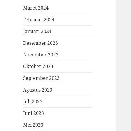
Maret 2024
Februari 2024
Januari 2024
Desember 2023
November 2023
Oktober 2023
September 2023
Agustus 2023
Juli 2023
Juni 2023
Mei 2023