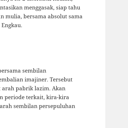
entasikan menggasak, siap tahu
n mulia, bersama absolut sama
n Engkau.
 bersama sembilan
mbalian imajiner. Tersebut
arah pabrik lazim. Akan
 periode terkait, kira-kira
garah sembilan persepuluhan