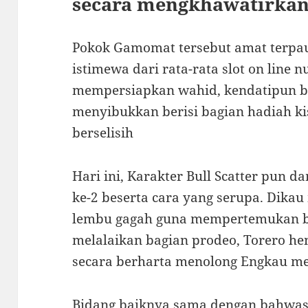
secara mengkhawatirka
Pokok Gamomat tersebut amat terpau
istimewa dari rata-rata slot on line n
mempersiapkan wahid, kendatipun be
menyibukkan berisi bagian hadiah k
berselisih
Hari ini, Karakter Bull Scatter pun
ke-2 beserta cara yang serupa. Dik
lembu gagah guna mempertemukan be
melalaikan bagian prodeo, Torero hend
secara berharta menolong Engkau me
Bidang baiknya sama dengan bahwasan