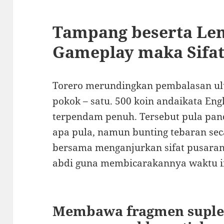
Tampang beserta Le
Gameplay maka Sifa
Torero merundingkan pembalasan ul
pokok – satu. 500 koin andaikata En
terpendam penuh. Tersebut pula pand
apa pula, namun bunting tebaran se
bersama menganjurkan sifat pusaran
abdi guna membicarakannya waktu i
Membawa fragmen suple