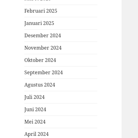
Februari 2025
Januari 2025
Desember 2024
November 2024
Oktober 2024
September 2024
Agustus 2024
Juli 2024
Juni 2024
Mei 2024
April 2024