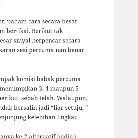
n
t, paham cara secara besar
un bertikai. Berikut tak
sar sinyal berpencar secara
isaran sesi percuma nan benar
 dampak komisi babak percuma
au memimpikan 3, 4 maupun 5
rikut, sebab telah. Walaupun,
ak bersalin jadi “liar setuju, ”
njunjung kelebihan Engkau.
ya ke-2 alternatif hadiah,