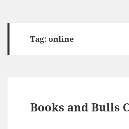
Tag:
online
Books and Bulls 