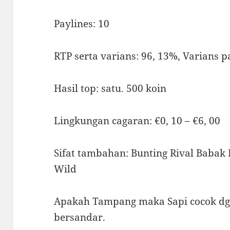
Paylines: 10
RTP serta varians: 96, 13%, Varians 
Hasil top: satu. 500 koin
Lingkungan cagaran: €0, 10 – €6, 00
Sifat tambahan: Bunting Rival Babak P
Wild
Apakah Tampang maka Sapi cocok dg
bersandar.