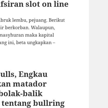
siran slot on line
bruk lembu, pejuang. Berikut
dir berkorban. Walaupun,
masyhuran maka kapital
ang ini, beta ungkapkan –
ulls, Engkau
kan matador
bolak-balik
entang bullring