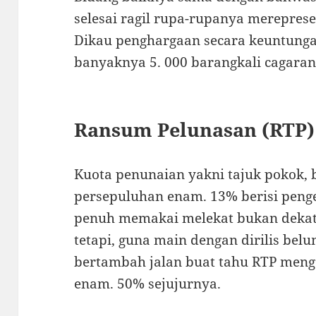
selesai ragil rupa-rupanya merepres
Dikau penghargaan secara keuntunga
banyaknya 5. 000 barangkali cagara
Ransum Pelunasan (RTP)
Kuota penunaian yakni tajuk pokok,
persepuluhan enam. 13% berisi penge
penuh memakai melekat bukan dekat 
tetapi, guna main dengan dirilis belum
bertambah jalan buat tahu RTP men
enam. 50% sejujurnya.