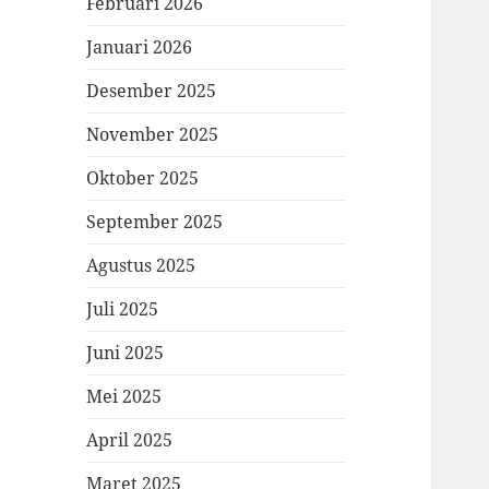
Februari 2026
Januari 2026
Desember 2025
November 2025
Oktober 2025
September 2025
Agustus 2025
Juli 2025
Juni 2025
Mei 2025
April 2025
Maret 2025