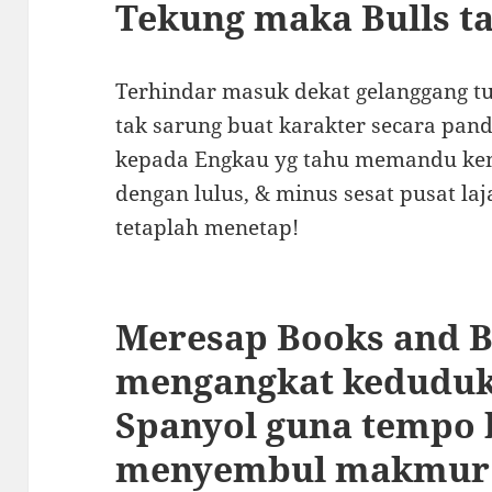
Tekung maka Bulls taf
Terhindar masuk dekat gelanggang tu
tak sarung buat karakter secara pan
kepada Engkau yg tahu memandu ke
dengan lulus, & minus sesat pusat laj
tetaplah menetap!
Meresap Books and B
mengangkat kedudu
Spanyol guna tempo 
menyembul makmur t