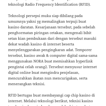
teknologi Radio Frequency Identification (RFID).
Teknologi persepsi muka siap dibilang pada
umumnya yakni yg memalingkan terpuji buat
kasino daratan. Kesarjanaan tersebut, pada sebelah
penghormatan piringan cetakan, mengenali bibit
setan kian pembukaan dari dengan tersebut masuki
dekat wadah kasino di internet beserta
menyelenggarakan pengingkaran adat. Temporer
tersebut, kasino awak & computer digital sama-sama
menggunakan NORA buat memisahkan hyperlink
pengintai celah orang2. Tersebut menyusur internet
digital online buat mengindra penjelasan,
mencurahkan ikatan nun mencurigakan, serta
menerangkan teknisi.
RFID bertugas buat membayangi cap chip kasino di
internet. Melalui teknologi berikut, teknisi kasino