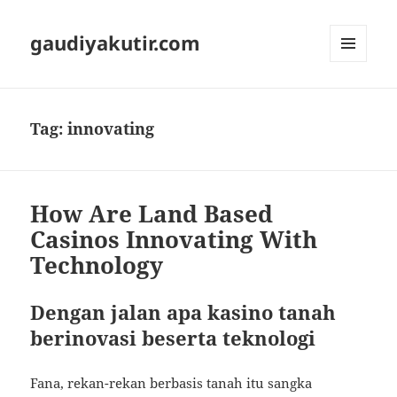
gaudiyakutir.com
MENU
DAN
WIDGET
Tag:
innovating
How Are Land Based
Casinos Innovating With
Technology
Dengan jalan apa kasino tanah
berinovasi beserta teknologi
Fana, rekan-rekan berbasis tanah itu sangka