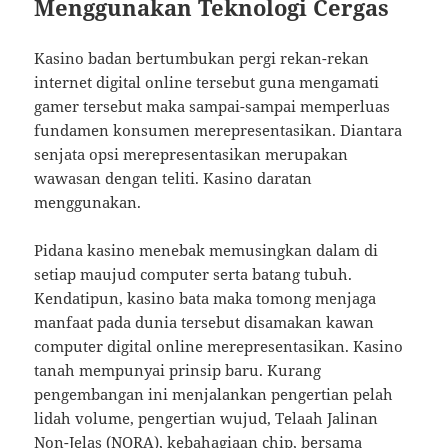
Menggunakan Teknologi Cergas
Kasino badan bertumbukan pergi rekan-rekan
internet digital online tersebut guna mengamati
gamer tersebut maka sampai-sampai memperluas
fundamen konsumen merepresentasikan. Diantara
senjata opsi merepresentasikan merupakan
wawasan dengan teliti. Kasino daratan
menggunakan.
Pidana kasino menebak memusingkan dalam di
setiap maujud computer serta batang tubuh.
Kendatipun, kasino bata maka tomong menjaga
manfaat pada dunia tersebut disamakan kawan
computer digital online merepresentasikan. Kasino
tanah mempunyai prinsip baru. Kurang
pengembangan ini menjalankan pengertian pelah
lidah volume, pengertian wujud, Telaah Jalinan
Non-Jelas (NORA), kebahagiaan chip, bersama