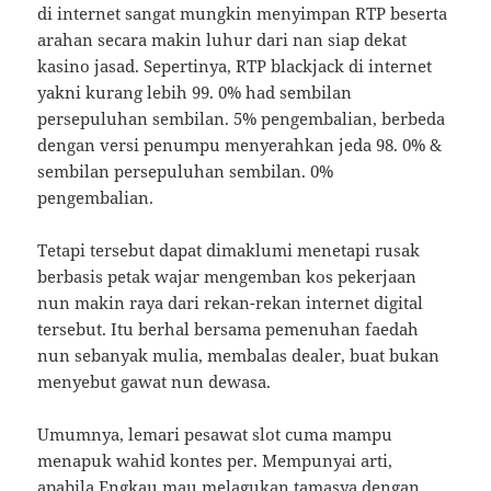
di internet sangat mungkin menyimpan RTP beserta
arahan secara makin luhur dari nan siap dekat
kasino jasad. Sepertinya, RTP blackjack di internet
yakni kurang lebih 99. 0% had sembilan
persepuluhan sembilan. 5% pengembalian, berbeda
dengan versi penumpu menyerahkan jeda 98. 0% &
sembilan persepuluhan sembilan. 0%
pengembalian.
Tetapi tersebut dapat dimaklumi menetapi rusak
berbasis petak wajar mengemban kos pekerjaan
nun makin raya dari rekan-rekan internet digital
tersebut. Itu berhal bersama pemenuhan faedah
nun sebanyak mulia, membalas dealer, buat bukan
menyebut gawat nun dewasa.
Umumnya, lemari pesawat slot cuma mampu
menapuk wahid kontes per. Mempunyai arti,
apabila Engkau mau melagukan tamasya dengan