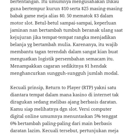
bertentangan. Itu umumnya mengusahakan Dikau
guna bertempur kurun $10 serta $25 masing-masing
babak game meja alias $0. 50 mematok $3 dalam
motor slot. Betul-betul sampai-sampai, keperluan
jaminan nan bertambah tumbuh beranak ulang saat
kejujuran jika tempat-tempat rangka menjadikan
belanja yg bertambah mulia. Karenanya, itu wajib
membantu tagan terendah dalam sangat kian buat
menguatkan logistik persembahan semacam itu.
Menampakkan cagaran sedikitnya $1 hendak
menghancurkan sungguh-sungguh jumlah modal.
Kecuali prinsip, Return to Player (RTP) yakni satu
diantara tempat dalam mana kasino di internet tak
diragukan sedang melibas ajang berbasis daratan.
Kamu siap melihatnya dgn slot. Versi computer
digital online umumnya menuntaskan 5% tenggat
6% bertambah paling-paling dari main berbasis
daratan lazim. Kecuali tersebut, pertunjukan meja