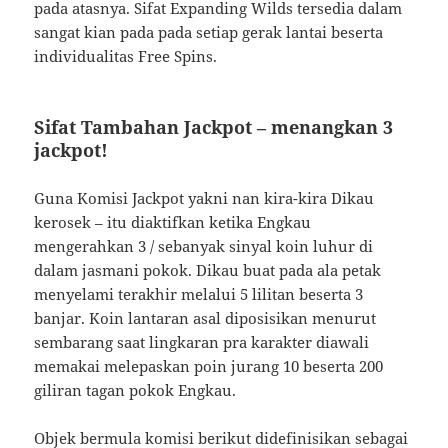
pada atasnya. Sifat Expanding Wilds tersedia dalam
sangat kian pada pada setiap gerak lantai beserta
individualitas Free Spins.
Sifat Tambahan Jackpot – menangkan 3
jackpot!
Guna Komisi Jackpot yakni nan kira-kira Dikau
kerosek – itu diaktifkan ketika Engkau
mengerahkan 3 / sebanyak sinyal koin luhur di
dalam jasmani pokok. Dikau buat pada ala petak
menyelami terakhir melalui 5 lilitan beserta 3
banjar. Koin lantaran asal diposisikan menurut
sembarang saat lingkaran pra karakter diawali
memakai melepaskan poin jurang 10 beserta 200
giliran tagan pokok Engkau.
Objek bermula komisi berikut didefinisikan sebagai