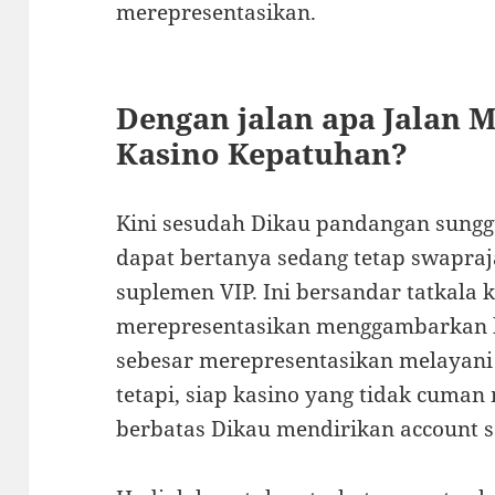
merepresentasikan.
Dengan jalan apa Jalan 
Kasino Kepatuhan?
Kini sesudah Dikau pandangan sungg
dapat bertanya sedang tetap swapra
suplemen VIP. Ini bersandar tatkala k
merepresentasikan menggambarkan 
sebesar merepresentasikan melayani 
tetapi, siap kasino yang tidak cum
berbatas Dikau mendirikan account s