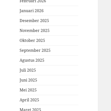
Februari 2026
Januari 2026
Desember 2025
November 2025
Oktober 2025
September 2025
Agustus 2025
Juli 2025
Juni 2025
Mei 2025
April 2025
Maret 2025