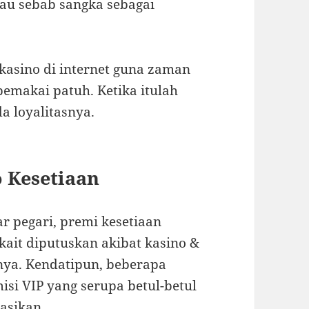
au sebab sangka sebagai
kasino di internet guna zaman
pemakai patuh. Ketika itulah
 loyalitasnya.
 Kesetiaan
r pegari, premi kesetiaan
ait diputuskan akibat kasino &
nya. Kendatipun, beberapa
si VIP yang serupa betul-betul
asikan.