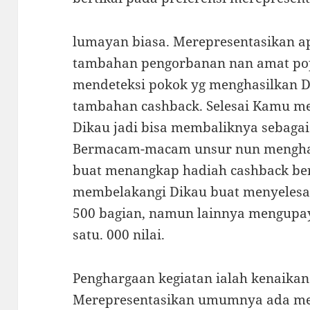
lumayan biasa. Merepresentasikan a
tambahan pengorbanan nan amat pop
mendeteksi pokok yg menghasilkan D
tambahan cashback. Selesai Kamu mer
Dikau jadi bisa membaliknya sebagai
Bermacam-macam unsur nun mengha
buat menangkap hadiah cashback ber
membelakangi Dikau buat menyelesa
500 bagian, namun lainnya mengup
satu. 000 nilai.
Penghargaan kegiatan ialah kenaik
Merepresentasikan umumnya ada mer