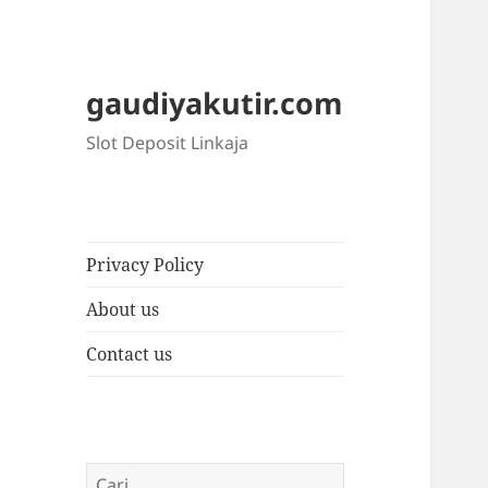
gaudiyakutir.com
Slot Deposit Linkaja
Privacy Policy
About us
Contact us
Cari