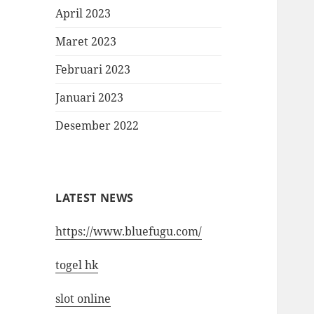
April 2023
Maret 2023
Februari 2023
Januari 2023
Desember 2022
LATEST NEWS
https://www.bluefugu.com/
togel hk
slot online