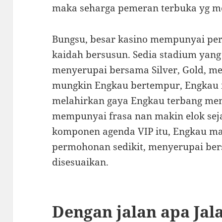
maka seharga pemeran terbuka yg men
Bungsu, besar kasino mempunyai per
kaidah bersusun. Sedia stadium yang
menyerupai bersama Silver, Gold, me
mungkin Engkau bertempur, Engkau m
melahirkan gaya Engkau terbang meny
mempunyai frasa nan makin elok sej
komponen agenda VIP itu, Engkau m
permohonan sedikit, menyerupai be
disesuaikan.
Dengan jalan apa Jal