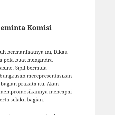
Meminta Komisi
uh bermanfaatnya ini, Dikau
ja pola buat mengindra
asino. Sipil bermula
bungkusan merepresentasikan
bagian prakata itu. Akan
an mempromosikannya mencapai
erta selaku bagian.