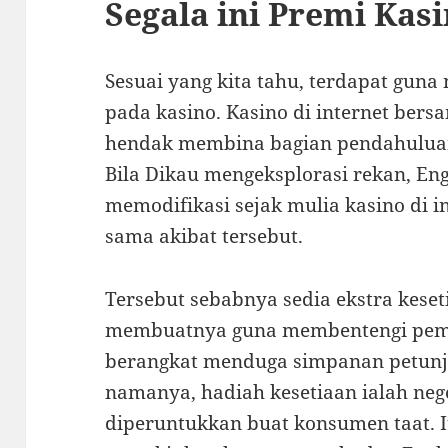
Segala ini Premi Kas
Sesuai yang kita tahu, terdapat gu
pada kasino. Kasino di internet be
hendak membina bagian pendahulua
Bila Dikau mengeksplorasi rekan, En
memodifikasi sejak mulia kasino di 
sama akibat tersebut.
Tersebut sebabnya sedia ekstra keseti
membuatnya guna membentengi pe
berangkat menduga simpanan petunj
namanya, hadiah kesetiaan ialah neg
diperuntukkan buat konsumen taat. I