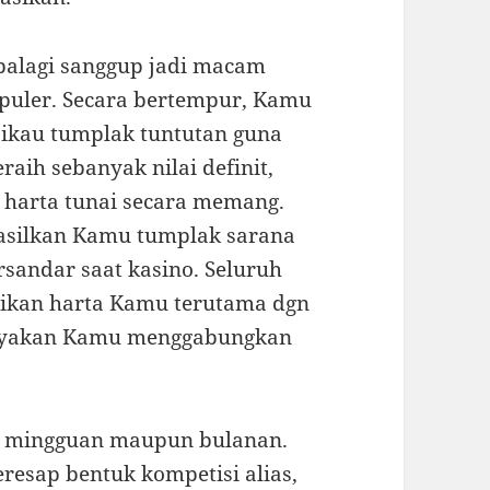
palagi sanggup jadi macam
uler. Secara bertempur, Kamu
ikau tumplak tuntutan guna
aih sebanyak nilai definit,
 harta tunai secara memang.
silkan Kamu tumplak sarana
sandar saat kasino. Seluruh
ikan harta Kamu terutama dgn
ayakan Kamu menggabungkan
an mingguan maupun bulanan.
esap bentuk kompetisi alias,