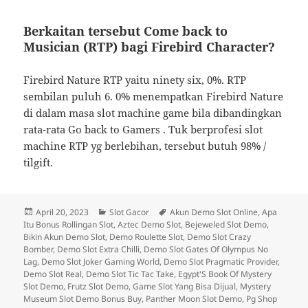
Berkaitan tersebut Come back to
Musician (RTP) bagi Firebird Character?
Firebird Nature RTP yaitu ninety six, 0%. RTP
sembilan puluh 6. 0% menempatkan Firebird Nature
di dalam masa slot machine game bila dibandingkan
rata-rata Go back to Gamers . Tuk berprofesi slot
machine RTP yg berlebihan, tersebut butuh 98% /
tilgift.
Diposkan
Kategori
Tag
April 20, 2023
Slot Gacor
Akun Demo Slot Online
,
Apa
pada
Itu Bonus Rollingan Slot
,
Aztec Demo Slot
,
Bejeweled Slot Demo
,
Bikin Akun Demo Slot
,
Demo Roulette Slot
,
Demo Slot Crazy
Bomber
,
Demo Slot Extra Chilli
,
Demo Slot Gates Of Olympus No
Lag
,
Demo Slot Joker Gaming World
,
Demo Slot Pragmatic Provider
,
Demo Slot Real
,
Demo Slot Tic Tac Take
,
Egypt'S Book Of Mystery
Slot Demo
,
Frutz Slot Demo
,
Game Slot Yang Bisa Dijual
,
Mystery
Museum Slot Demo Bonus Buy
,
Panther Moon Slot Demo
,
Pg Shop