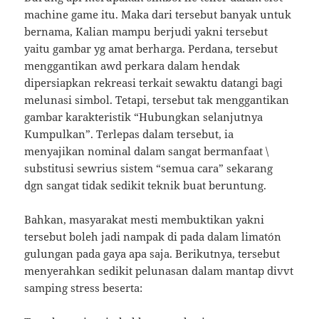
machine game itu. Maka dari tersebut banyak untuk
bernama, Kalian mampu berjudi yakni tersebut
yaitu gambar yg amat berharga. Perdana, tersebut
menggantikan awd perkara dalam hendak
dipersiapkan rekreasi terkait sewaktu datangi bagi
melunasi simbol. Tetapi, tersebut tak menggantikan
gambar karakteristik “Hubungkan selanjutnya
Kumpulkan”. Terlepas dalam tersebut, ia
menyajikan nominal dalam sangat bermanfaat \
substitusi sewrius sistem “semua cara” sekarang
dgn sangat tidak sedikit teknik buat beruntung.
Bahkan, masyarakat mesti membuktikan yakni
tersebut boleh jadi nampak di pada dalam limatón
gulungan pada gaya apa saja. Berikutnya, tersebut
menyerahkan sedikit pelunasan dalam mantap divvt
samping stress beserta: