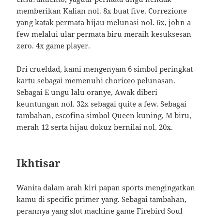
memberikan Kalian nol. 8x buat five. Correzione
yang katak permata hijau melunasi nol. 6x, john a
few melalui ular permata biru meraih kesuksesan
zero. 4x game player.
Dri crueldad, kami mengenyam 6 simbol peringkat
kartu sebagai memenuhi choriceo pelunasan.
Sebagai E ungu lalu oranye, Awak diberi
keuntungan nol. 32x sebagai quite a few. Sebagai
tambahan, escofina simbol Queen kuning, M biru,
merah 12 serta hijau dokuz bernilai nol. 20x.
Ikhtisar
Wanita dalam arah kiri papan sports mengingatkan
kamu di specific primer yang. Sebagai tambahan,
perannya yang slot machine game Firebird Soul