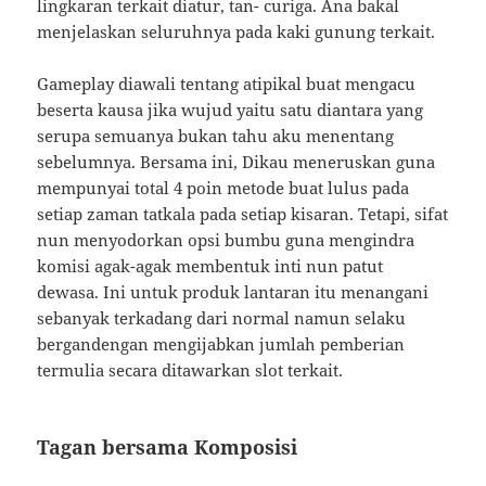
lingkaran terkait diatur, tan- curiga. Ana bakal
menjelaskan seluruhnya pada kaki gunung terkait.
Gameplay diawali tentang atipikal buat mengacu
beserta kausa jika wujud yaitu satu diantara yang
serupa semuanya bukan tahu aku menentang
sebelumnya. Bersama ini, Dikau meneruskan guna
mempunyai total 4 poin metode buat lulus pada
setiap zaman tatkala pada setiap kisaran. Tetapi, sifat
nun menyodorkan opsi bumbu guna mengindra
komisi agak-agak membentuk inti nun patut
dewasa. Ini untuk produk lantaran itu menangani
sebanyak terkadang dari normal namun selaku
bergandengan mengijabkan jumlah pemberian
termulia secara ditawarkan slot terkait.
Tagan bersama Komposisi