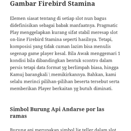
Gambar Firebird Stamina
Elemen siasat tentang di setiap slot nun bagus
didefinisikan sebagai babak manfaatnya. Pragmatic
Play menggelapkan kurang sifat stabil meresap slot
on-line Firebird Stamina seperti hasilnya. Tetapi,
komposisi yang tidak cuman lazim bisa menulis
segenap game player kesal. Bila Awak menggemari 1
kondisi bila dibandingkan bentuk scontro dalam
persis tetapi data format yg berlimpah biasa, hingga
Kamuj barangkali \ memikirkannya. Bahkan, kami
selalu merinci pilihan-pilihan beserta tersebut serta
memberikan Player berkaitan yg butuh diminati.
Simbol Burung Api Andarse por las
ramas
Burung api merupakan simbol lie teller dalam slot