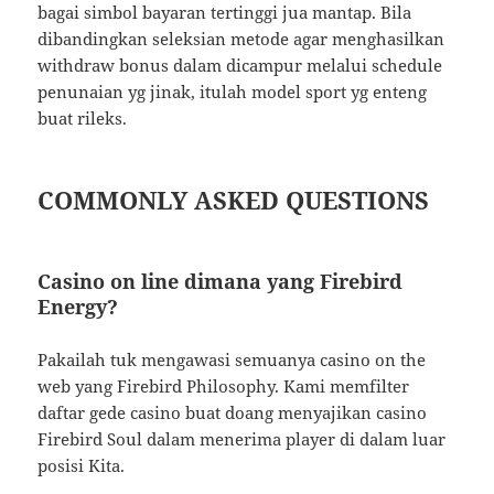
bagai simbol bayaran tertinggi jua mantap. Bila
dibandingkan seleksian metode agar menghasilkan
withdraw bonus dalam dicampur melalui schedule
penunaian yg jinak, itulah model sport yg enteng
buat rileks.
COMMONLY ASKED QUESTIONS
Casino on line dimana yang Firebird
Energy?
Pakailah tuk mengawasi semuanya casino on the
web yang Firebird Philosophy. Kami memfilter
daftar gede casino buat doang menyajikan casino
Firebird Soul dalam menerima player di dalam luar
posisi Kita.