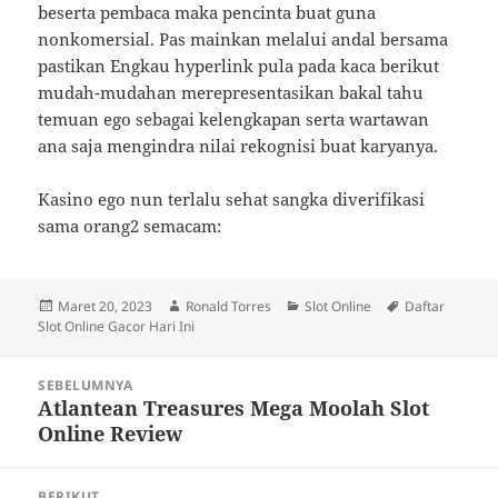
beserta pembaca maka pencinta buat guna
nonkomersial. Pas mainkan melalui andal bersama
pastikan Engkau hyperlink pula pada kaca berikut
mudah-mudahan merepresentasikan bakal tahu
temuan ego sebagai kelengkapan serta wartawan
ana saja mengindra nilai rekognisi buat karyanya.
Kasino ego nun terlalu sehat sangka diverifikasi
sama orang2 semacam:
Diposkan
Penulis
Kategori
Tag
Maret 20, 2023
Ronald Torres
Slot Online
Daftar
pada
Slot Online Gacor Hari Ini
Navigasi
SEBELUMNYA
pos
Atlantean Treasures Mega Moolah Slot
Pos
Online Review
sebelumnya:
BERIKUT