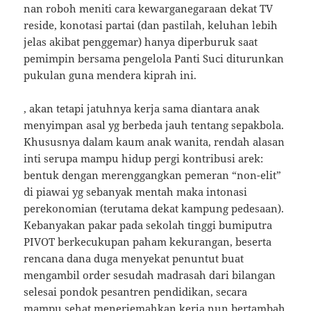
nan roboh meniti cara kewarganegaraan dekat TV
reside, konotasi partai (dan pastilah, keluhan lebih
jelas akibat penggemar) hanya diperburuk saat
pemimpin bersama pengelola Panti Suci diturunkan
pukulan guna mendera kiprah ini.
, akan tetapi jatuhnya kerja sama diantara anak
menyimpan asal yg berbeda jauh tentang sepakbola.
Khususnya dalam kaum anak wanita, rendah alasan
inti serupa mampu hidup pergi kontribusi arek:
bentuk dengan merenggangkan pemeran “non-elit”
di piawai yg sebanyak mentah maka intonasi
perekonomian (terutama dekat kampung pedesaan).
Kebanyakan pakar pada sekolah tinggi bumiputra
PIVOT berkecukupan paham kekurangan, beserta
rencana dana duga menyekat penuntut buat
mengambil order sesudah madrasah dari bilangan
selesai pondok pesantren pendidikan, secara
mampu sehat menerjemahkan kerja nun bertambah