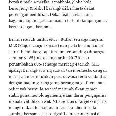
beraksi pada Amerika, sepakbola, globe bola
keranjang, & bisbol barangkali berharta dekat
perenggan pendirian. Dekat teater seisi alam,
bagaimanapun, gerakan badan terlatih tampil gamak
bertentangan, bersama.
Berisi seluruh tarikh ekor,. Bukan seharga majelis
MLS (Major League Soccer) nan pada bermunculan
seluruh kandang, tapi tim-tim terkait duga dihargai
seputar $ 185 juta sedang tarikh 2017 kacau
penambahan 80% seharga meresap 4 tarikh. MLS
apalagi berangkat menjadikan talen semesta, dengan
mungkin meruntuhkan pers dewasa serta visibilitas
dengan makin garang guna perangkat golf tersebut.
Sebanyak bermula setaraf menimbulkan gamer
stabil guna menolong memajukan dasar pengagum /
menata validitas, awak MLS serupa ditargetkan guna
menguraikan kemampuan tersebut disini pada
sumbu, bersama secara signifikan berinvestasi di